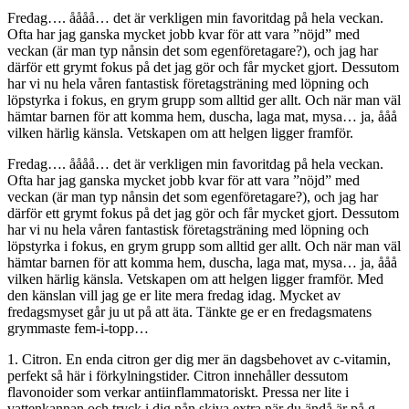
Fredag…. åååå… det är verkligen min favoritdag på hela veckan.
Ofta har jag ganska mycket jobb kvar för att vara ”nöjd” med
veckan (är man typ nånsin det som egenföretagare?), och jag har
därför ett grymt fokus på det jag gör och får mycket gjort. Dessutom
har vi nu hela våren fantastisk företagsträning med löpning och
löpstyrka i fokus, en grym grupp som alltid ger allt. Och när man väl
hämtar barnen för att komma hem, duscha, laga mat, mysa… ja, ååå
vilken härlig känsla. Vetskapen om att helgen ligger framför.
Fredag…. åååå… det är verkligen min favoritdag på hela veckan.
Ofta har jag ganska mycket jobb kvar för att vara ”nöjd” med
veckan (är man typ nånsin det som egenföretagare?), och jag har
därför ett grymt fokus på det jag gör och får mycket gjort. Dessutom
har vi nu hela våren fantastisk företagsträning med löpning och
löpstyrka i fokus, en grym grupp som alltid ger allt. Och när man väl
hämtar barnen för att komma hem, duscha, laga mat, mysa… ja, ååå
vilken härlig känsla. Vetskapen om att helgen ligger framför. Med
den känslan vill jag ge er lite mera fredag idag. Mycket av
fredagsmyset går ju ut på att äta. Tänkte ge er en fredagsmatens
grymmaste fem-i-topp…
1. Citron. En enda citron ger dig mer än dagsbehovet av c-vitamin,
perfekt så här i förkylningstider. Citron innehåller dessutom
flavonoider som verkar antiinflammatoriskt. Pressa ner lite i
vattenkannan och tryck i dig nån skiva extra när du ändå är på g,