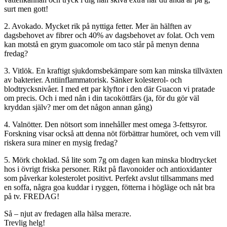
surt men gott!
2. Avokado. Mycket rik på nyttiga fetter. Mer än hälften av
dagsbehovet av fibrer och 40% av dagsbehovet av folat. Och vem
kan motstå en grym guacomole om taco står på menyn denna
fredag?
3. Vitlök. En kraftigt sjukdomsbekämpare som kan minska tillväxten
av bakterier. Antiinflammatorisk. Sänker kolesterol- och
blodtrycksnivåer. I med ett par klyftor i den där Guacon vi pratade
om precis. Och i med nån i din tacoköttfärs (ja, för du gör väl
kryddan själv? mer om det någon annan gång)
4. Valnötter. Den nötsort som innehåller mest omega 3-fettsyror.
Forskning visar också att denna nöt förbättrar humöret, och vem vill
riskera sura miner en mysig fredag?
5. Mörk choklad. Så lite som 7g om dagen kan minska blodtrycket
hos i övrigt friska personer. Rikt på flavonoider och antioxidanter
som påverkar kolesterolet positivt. Perfekt avslut tillsammans med
en soffa, några goa kuddar i ryggen, fötterna i högläge och nåt bra
på tv. FREDAG!
Så – njut av fredagen alla hälsa mera:re.
Trevlig helg!