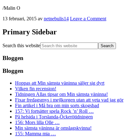
/Malin O
13 februari, 2015
av
netnebulis14
Leave a Comment
Primary Sidebar
Search this website
Bloggen
Bloggen
Hoppas att Min sämsta väninna säljer sig dyrt
Vilken fin recension!
Tidningen Allas tipsar om Min sämsta väninna!
Fixar fredagsmys i mejlkorgen utan att veta vad jag gör
Fin artikel i Må bra om min sorts skogsbad
157: Vi fortsätter spela Rock ’n’ Roll …
På helsida i Torslanda-Öckerötidningen
156: Mors lilla Olle …
Min sämsta väninna är omslagskvinna!
155: Mamma mia …