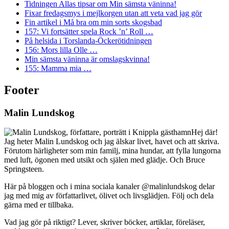
Tidningen Allas tipsar om Min sämsta väninna!
Fixar fredagsmys i mejlkorgen utan att veta vad jag gör
Fin artikel i Må bra om min sorts skogsbad
157: Vi fortsätter spela Rock ’n’ Roll …
På helsida i Torslanda-Öckerötidningen
156: Mors lilla Olle …
Min sämsta väninna är omslagskvinna!
155: Mamma mia …
Footer
Malin Lundskog
Hej där!
Jag heter Malin Lundskog och jag älskar livet, havet och att skriva.
Förutom härligheter som min familj, mina hundar, att fylla lungorna
med luft, ögonen med utsikt och själen med glädje. Och Bruce
Springsteen.
Här på bloggen och i mina sociala kanaler @malinlundskog delar
jag med mig av författarlivet, ölivet och livsglädjen. Följ och dela
gärna med er tillbaka.
Vad jag gör på riktigt? Lever, skriver böcker, artiklar, föreläser,