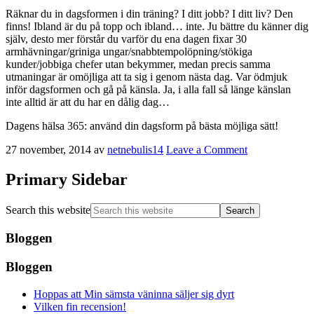
Räknar du in dagsformen i din träning? I ditt jobb? I ditt liv? Den
finns! Ibland är du på topp och ibland… inte. Ju bättre du känner dig
själv, desto mer förstår du varför du ena dagen fixar 30
armhävningar/griniga ungar/snabbtempolöpning/stökiga
kunder/jobbiga chefer utan bekymmer, medan precis samma
utmaningar är omöjliga att ta sig i genom nästa dag. Var ödmjuk
inför dagsformen och gå på känsla. Ja, i alla fall så länge känslan
inte alltid är att du har en dålig dag…
Dagens hälsa 365: använd din dagsform på bästa möjliga sätt!
27 november, 2014
av
netnebulis14
Leave a Comment
Primary Sidebar
Search this website
Bloggen
Bloggen
Hoppas att Min sämsta väninna säljer sig dyrt
Vilken fin recension!