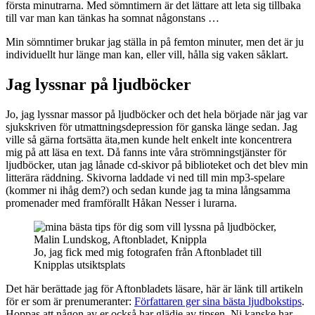
första minutrarna. Med sömntimern är det lättare att leta sig tillbaka
till var man kan tänkas ha somnat någonstans …
Min sömntimer brukar jag ställa in på femton minuter, men det är ju
individuellt hur länge man kan, eller vill, hålla sig vaken såklart.
Jag lyssnar på ljudböcker
Jo, jag lyssnar massor på ljudböcker och det hela började när jag var
sjukskriven för utmattningsdepression för ganska länge sedan. Jag
ville så gärna fortsätta äta,men kunde helt enkelt inte koncentrera
mig på att läsa en text. Då fanns inte våra strömningstjänster för
ljudböcker, utan jag lånade cd-skivor på biblioteket och det blev min
litterära räddning. Skivorna laddade vi ned till min mp3-spelare
(kommer ni ihåg dem?) och sedan kunde jag ta mina långsamma
promenader med framförallt Håkan Nesser i lurarna.
Jo, jag fick med mig fotografen från Aftonbladet till
Knipplas utsiktsplats
Det här berättade jag för Aftonbladets läsare, här är länk till artikeln
för er som är prenumeranter:
Författaren ger sina bästa ljudbokstips
.
Hoppas att någon av er också har glädje av tipsen. Ni kanske har