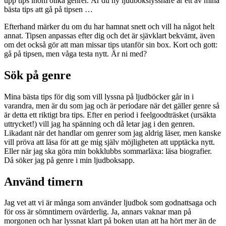
upp tips inom olika genrer. Är du ny ljudbokslyssnare är ett av mina
bästa tips att gå på tipsen …
Efterhand märker du om du har hamnat snett och vill ha något helt
annat. Tipsen anpassas efter dig och det är sjävklart bekvämt, även
om det också gör att man missar tips utanför sin box. Kort och gott:
gå på tipsen, men våga testa nytt. Är ni med?
Sök på genre
Mina bästa tips för dig som vill lyssna på ljudböcker går in i
varandra, men är du som jag och är periodare när det gäller genre så
är detta ett riktigt bra tips. Efter en period i feelgoodträsket (ursäkta
uttrycket!) vill jag ha spänning och då letar jag i den genren.
Likadant när det handlar om genrer som jag aldrig läser, men kanske
vill pröva att läsa för att ge mig själv möjligheten att upptäcka nytt.
Eller när jag ska göra min bokklubbs sommarläxa: läsa biografier.
Då söker jag på genre i min ljudboksapp.
Använd timern
Jag vet att vi är många som använder ljudbok som godnattsaga och
för oss är sömntimern ovärderlig. Ja, annars vaknar man på
morgonen och har lyssnat klart på boken utan att ha hört mer än de