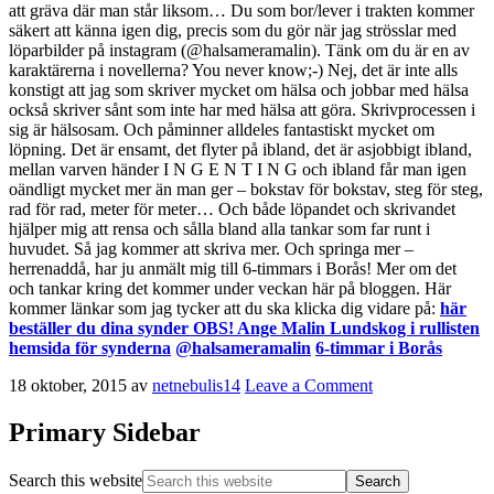
att gräva där man står liksom… Du som bor/lever i trakten kommer
säkert att känna igen dig, precis som du gör när jag strösslar med
löparbilder på instagram (@halsameramalin). Tänk om du är en av
karaktärerna i novellerna? You never know;-) Nej, det är inte alls
konstigt att jag som skriver mycket om hälsa och jobbar med hälsa
också skriver sånt som inte har med hälsa att göra. Skrivprocessen i
sig är hälsosam. Och påminner alldeles fantastiskt mycket om
löpning. Det är ensamt, det flyter på ibland, det är asjobbigt ibland,
mellan varven händer I N G E N T I N G och ibland får man igen
oändligt mycket mer än man ger – bokstav för bokstav, steg för steg,
rad för rad, meter för meter… Och både löpandet och skrivandet
hjälper mig att rensa och sålla bland alla tankar som far runt i
huvudet. Så jag kommer att skriva mer. Och springa mer –
herrenaddå, har ju anmält mig till 6-timmars i Borås! Mer om det
och tankar kring det kommer under veckan här på bloggen. Här
kommer länkar som jag tycker att du ska klicka dig vidare på:
här
beställer du dina synder OBS! Ange Malin Lundskog i rullisten
hemsida för synderna
@halsameramalin
6-timmar i Borås
18 oktober, 2015
av
netnebulis14
Leave a Comment
Primary Sidebar
Search this website