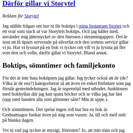
Därför gillar vi Storytel
Reklam för
Storytel
Jag ställde frågan om hur ni får boktips i
mina Instagram Stories
och
ett svar som stack ut var Storytels boktips. Och jag håller med,
använder mig jättemycket av den finessen i streamingappen. Det är
som att få tipsen serverade på silverfat och den sortens service gillar
vi ju. Har vi lyssnat på en bok vi tycker om vill vi ju lyssna på fler
som den och voîla, därför gillar vi Storytel. Bland annat.
Boktips, sömntimer och familjekonto
För det är inte bara boktipsen jag gillar. Jag tycker också att de (de?
Vilka är de ens?) kategoriserar så att även en enkel författare som jag
förstår genreindelningen. Jag är supernöjd med utbudet, funktionen
med bokhyllan där jag kan spara böcker och se vilka jag har läst
(upp med handen alla som glömmer sånt? Min är uppe.).
Och sömntimern. Det spelar ingen roll hur bra en bok är.
Godnattsagor funkar även på mig som vuxen. Ja, till och med mitt
på blanka dagen.
Vet ni vad jag tycker är mysigt, förresten? Jo, att min man och jag