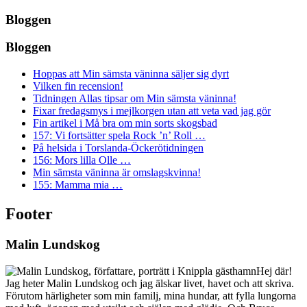
Bloggen
Bloggen
Hoppas att Min sämsta väninna säljer sig dyrt
Vilken fin recension!
Tidningen Allas tipsar om Min sämsta väninna!
Fixar fredagsmys i mejlkorgen utan att veta vad jag gör
Fin artikel i Må bra om min sorts skogsbad
157: Vi fortsätter spela Rock ’n’ Roll …
På helsida i Torslanda-Öckerötidningen
156: Mors lilla Olle …
Min sämsta väninna är omslagskvinna!
155: Mamma mia …
Footer
Malin Lundskog
Hej där!
Jag heter Malin Lundskog och jag älskar livet, havet och att skriva.
Förutom härligheter som min familj, mina hundar, att fylla lungorna