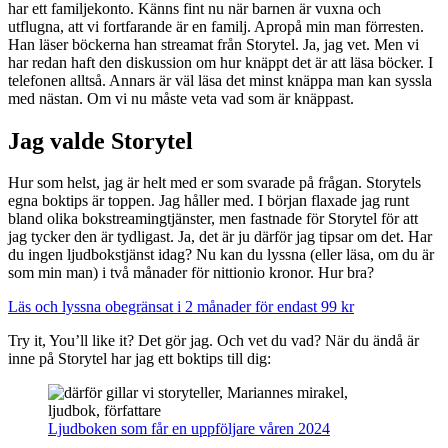
har ett familjekonto. Känns fint nu när barnen är vuxna och
utflugna, att vi fortfarande är en familj. Apropå min man förresten.
Han läser böckerna han streamat från Storytel. Ja, jag vet. Men vi
har redan haft den diskussion om hur knäppt det är att läsa böcker. I
telefonen alltså. Annars är väl läsa det minst knäppa man kan syssla
med nästan. Om vi nu måste veta vad som är knäppast.
Jag valde Storytel
Hur som helst, jag är helt med er som svarade på frågan. Storytels
egna boktips är toppen. Jag håller med. I början flaxade jag runt
bland olika bokstreamingtjänster, men fastnade för Storytel för att
jag tycker den är tydligast. Ja, det är ju därför jag tipsar om det. Har
du ingen ljudbokstjänst idag? Nu kan du lyssna (eller läsa, om du är
som min man) i två månader för nittionio kronor. Hur bra?
Läs och lyssna obegränsat i 2 månader för endast 99 kr
Try it, You’ll like it? Det gör jag. Och vet du vad? När du ändå är
inne på Storytel har jag ett boktips till dig:
Ljudboken som får en uppföljare våren 2024