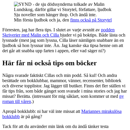
Sju noveller som hänger ihop. Och ändå inte.
Min första ljudbok och ja, den
finns också på Storytel
Förresten, jag har flera tips. I slutet av varje avsnitt av
podden
Skriverier med Malin och Cilla
bjuder vi på boktips. Både lästa och
lyssnade (mest jag som lyssna, Cilla läser nämligen snabbare än en
ljudbok så hon lyssnar inte. Än. Jag kanske ska tipsa henne om att
det går att snabba upp farten i appen, eller vad säger ni?)
Här får ni också tips om böcker
Några svarade faktiskt Cillas och min podd. Så kul! Och andra
berättade om bokklubbar, mammor, vänner, recensenter, bibliotek
och diverse topplistor. Jag lägger till butiker. Finns det fler ställen vi
får tips från, som både gänget som svarade i mina stories och jag har
missat? Berätta. (intressant för mig såklart, som kommer ut med
ny
roman till våren
.)
Apropå bokklubb: ni har väl inte missat att
Mariannes mirakulösa
bokklubb
är på gång?
Tack för att du använder min länk om du ändå tänker testa