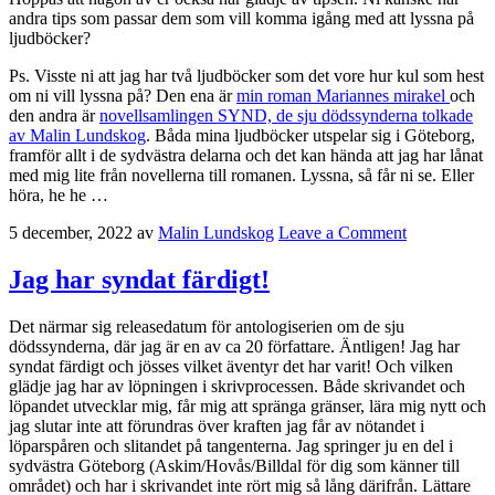
andra tips som passar dem som vill komma igång med att lyssna på
ljudböcker?
Ps. Visste ni att jag har två ljudböcker som det vore hur kul som hest
om ni vill lyssna på? Den ena är
min roman Mariannes mirakel
och
den andra är
novellsamlingen SYND, de sju dödssynderna tolkade
av Malin Lundskog
. Båda mina ljudböcker utspelar sig i Göteborg,
framför allt i de sydvästra delarna och det kan hända att jag har lånat
med mig lite från novellerna till romanen. Lyssna, så får ni se. Eller
höra, he he …
5 december, 2022
av
Malin Lundskog
Leave a Comment
Jag har syndat färdigt!
Det närmar sig releasedatum för antologiserien om de sju
dödssynderna, där jag är en av ca 20 författare. Äntligen! Jag har
syndat färdigt och jösses vilket äventyr det har varit! Och vilken
glädje jag har av löpningen i skrivprocessen. Både skrivandet och
löpandet utvecklar mig, får mig att spränga gränser, lära mig nytt och
jag slutar inte att förundras över kraften jag får av nötandet i
löparspåren och slitandet på tangenterna. Jag springer ju en del i
sydvästra Göteborg (Askim/Hovås/Billdal för dig som känner till
området) och har i skrivandet inte rört mig så lång därifrån. Lättare