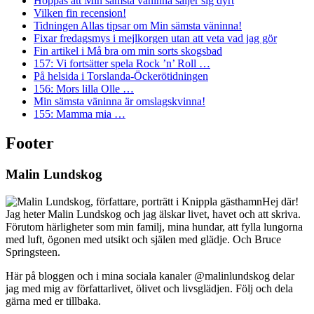
Hoppas att Min sämsta väninna säljer sig dyrt
Vilken fin recension!
Tidningen Allas tipsar om Min sämsta väninna!
Fixar fredagsmys i mejlkorgen utan att veta vad jag gör
Fin artikel i Må bra om min sorts skogsbad
157: Vi fortsätter spela Rock ’n’ Roll …
På helsida i Torslanda-Öckerötidningen
156: Mors lilla Olle …
Min sämsta väninna är omslagskvinna!
155: Mamma mia …
Footer
Malin Lundskog
Hej där!
Jag heter Malin Lundskog och jag älskar livet, havet och att skriva.
Förutom härligheter som min familj, mina hundar, att fylla lungorna
med luft, ögonen med utsikt och själen med glädje. Och Bruce
Springsteen.
Här på bloggen och i mina sociala kanaler @malinlundskog delar
jag med mig av författarlivet, ölivet och livsglädjen. Följ och dela
gärna med er tillbaka.