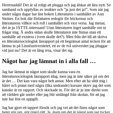
Herrenaddå! Det är så roligt att plugga och jag älskar att lära nytt. Se
samband och uppfyllas av insikter och ”ja just det ja!”. Som när jag
under några dagar har läst boken Litteraturen i samhället av Ann
Steiner. En bok där författaren redogör för böckernas och
litteraturens villkor och roll i samhället och vice versa. Jag menar,
det är ju JÄTTE-intressant! Utan litteraturen inget samhälle om ni
frågar mig. Å andra sidan skulle litteraturen inte finnas utan ett
samhälle att existera i (vem skulle det?). Men från det till att skriva
en litteratursociologisk läsrapport på ett begränsat antal tecken för att
lämna in på Linnéuniversitetet, ett av de två universitet jag pluggar
vid just nu? Det är en lång resa, visar det sig.
Något har jag lämnat in i alla fall …
Jag har lämnat in något som skulle kunna vara en
litteratursociologisk läsrapport idag, men jag är inte säker på om det
är det … Det kan vara något helt annat. Men efter att ha slitit mig i
håret och pratat med några (lika undrande) kursare skrev jag det som
kanske är en rapport. Och skickade in. För det är ju inte direkt som
att världen går under eller jag blir utslängd från skolan, för att jag
inte har löst en uppgift.
Jag har gjort ett tappert försök och jag vet att det finns något som
heter gör om, gör (mer) rätt. Ja, även om det är något som jag tycker