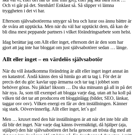
Och vi går på det. Stenhårt! Enklast så. Så slipper vi lämna
tryggheten i det vi har.
Eftersom självsabotörerna smyger så bra och lurar oss ännu bättre är
de svåra att upptäcka. Men när du väl har upptäckt dem, då kan de
bli dina mest peppande partners i vilket förändringsarbete som helst.
Idag berättar jag om Allt eller inget, eftersom det är den som har
gjort att jag inte har bloggat om just självsabotörer sedan … länge.
Allt eller inget – en värdelös självsabotör
När du vill åstadkomma förändring är allt eller inget inget annat än
en katastrof. Ändå känns den så himla go att ta tag i. För det är
precis det du gör: kavlar upp ärmarna och tar tag i jobbet som
behöver göras. Nu jäklar! liksom … Du ska minsann gå all in på det
här nya. Ja, som till exempel att blogga varje dag, utan att ha koll på
vilken tid det tar att producera ett blogginlägg (bilder, SEO, länkar,
taggar osv osv). Vilken energi en får av den inställningen. Känner
sig stark. Oövervinnerlig. Allt eller inget, let´s go!
Men … kruxet med den här inställningen är att när det inte blir allt
då blir det inget. När varje dag känns övermäktigt, då hjälper (aja,
stjälper) den här självsabotören det hela genom att trösta dig med att