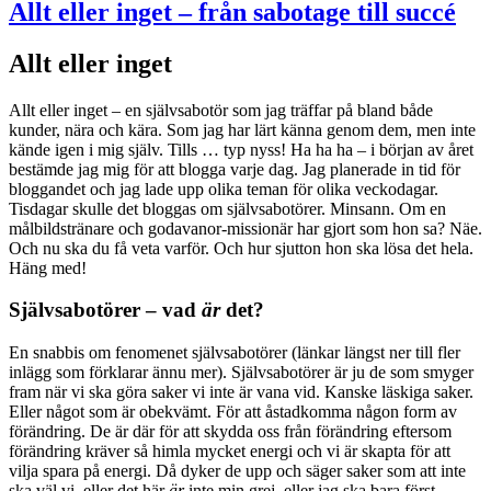
Allt eller inget – från sabotage till succé
Allt eller inget
Allt eller inget – en självsabotör som jag träffar på bland både
kunder, nära och kära. Som jag har lärt känna genom dem, men inte
kände igen i mig själv. Tills … typ nyss! Ha ha ha – i början av året
bestämde jag mig för att blogga varje dag. Jag planerade in tid för
bloggandet och jag lade upp olika teman för olika veckodagar.
Tisdagar skulle det bloggas om självsabotörer. Minsann. Om en
målbildstränare och godavanor-missionär har gjort som hon sa? Näe.
Och nu ska du få veta varför. Och hur sjutton hon ska lösa det hela.
Häng med!
Självsabotörer – vad
är
det?
En snabbis om fenomenet självsabotörer (länkar längst ner till fler
inlägg som förklarar ännu mer). Självsabotörer är ju de som smyger
fram när vi ska göra saker vi inte är vana vid. Kanske läskiga saker.
Eller något som är obekvämt. För att åstadkomma någon form av
förändring. De är där för att skydda oss från förändring eftersom
förändring kräver så himla mycket energi och vi är skapta för att
vilja spara på energi. Då dyker de upp och säger saker som att inte
ska väl vi, eller det här
är
inte min grej, eller jag ska bara först …