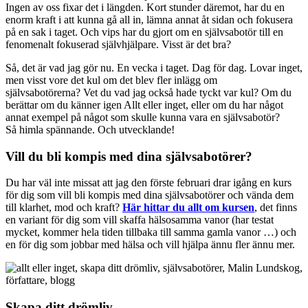
Ingen av oss fixar det i längden. Kort stunder däremot, har du en
enorm kraft i att kunna gå all in, lämna annat åt sidan och fokusera
på en sak i taget. Och vips har du gjort om en självsabotör till en
fenomenalt fokuserad självhjälpare. Visst är det bra?
Så, det är vad jag gör nu. En vecka i taget. Dag för dag. Lovar inget,
men visst vore det kul om det blev fler inlägg om
självsabotörerna? Vet du vad jag också hade tyckt var kul? Om du
berättar om du känner igen Allt eller inget, eller om du har något
annat exempel på något som skulle kunna vara en självsabotör?
Så himla spännande. Och utvecklande!
Vill du bli kompis med dina självsabotörer?
Du har väl inte missat att jag den förste februari drar igång en kurs
för dig som vill bli kompis med dina självsabotörer och vända dem
till klarhet, mod och kraft?
Här hittar du allt om kursen
, det finns
en variant för dig som vill skaffa hälsosamma vanor (har testat
mycket, kommer hela tiden tillbaka till samma gamla vanor …) och
en för dig som jobbar med hälsa och vill hjälpa ännu fler ännu mer.
Skapa ditt drömliv