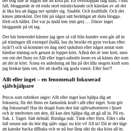
det nog inte är någon idé att köra på. En överhoppad dag utan, i mitt
fall, bloggande är ett enda stort misslyckande och känslan av att det
är lika bra att lägga ner sprider sig. Snabbt. Och kraftfullt. Och det
känns jätteskönt. Det blir på något sätt berättigat att sluta blogga.
Helt och hållet. Det var ju ändå inte min grej … Därav inget
bloggande på ett tag.
Det här beteendet känner jag igen så väl från kunder som går all in
på träningen till exempel (hallå, har du besökt ett gym veckan efter
nyår?) och så kommer en dag med sjukdom eller något annat som
hindrar träning och genast är loppet kört. Alltså det
är
inte kört, men
om om det finns en Allt eller inget-sabotör inom en så känns det som
att det är kört. Ännu en anledning att lita på det lilla stegets kraft som
jag brukar tjata om, för att skaffa sig goda vanor. Eller hur?!
Allt eller inget – en fenomenalt fokuserad
självhjälpare
Precis som rubriken säger: Allt eller inget kan hjälpa dig att
fokusera, för det finns en fantastisk kraft i allt eller inget. Som gör
dig fokuserad! Har du dragit fram den här självsabotörern i ljuset
och är medveten om den, då kan den hjälpa dig att gå all in. På en.
Sak. I. Taget. Sätt delmål. Rimliga mål. Tänk efter först. Eller i alla
fall senast när du hör dig själv säga: nu kör vi! All in! Då är det läge
att kanske backa tillbaka och se på hur lång sikt du ska köra all in.