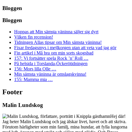
Bloggen
Bloggen
Hoppas att Min sämsta väninna säljer sig dyrt
Vilken fin recension!
Tidningen Allas tipsar om Min sämsta väninna!
Fixar fredagsmys i mejlkorgen utan att veta vad jag gör
Fin artikel i Må bra om min sorts skogsbad
157: Vi fortsätter spela Rock ’n’ Roll …
På helsida i Torslanda-Öckerötidningen
156: Mors lilla Olle …
Min sämsta väninna är omslagskvinna!
155: Mamma mia …
Footer
Malin Lundskog
Hej där!
Jag heter Malin Lundskog och jag älskar livet, havet och att skriva.
Förutom härligheter som min familj, mina hundar, att fylla lungorna