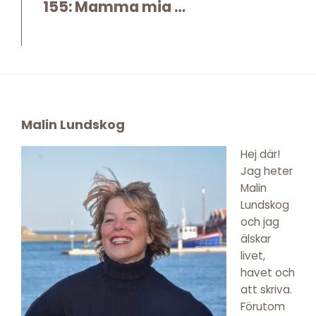
155: Mamma mia …
Footer
Malin Lundskog
Hej där!
Jag heter
Malin
Lundskog
och jag
älskar
livet,
havet och
att skriva.
Förutom