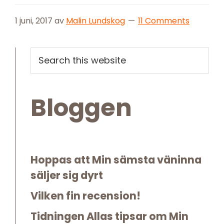
1 juni, 2017
av
Malin Lundskog
11 Comments
Primary
Search
this
Sidebar
website
Bloggen
Hoppas att Min sämsta väninna
säljer sig dyrt
Vilken fin recension!
Tidningen Allas tipsar om Min