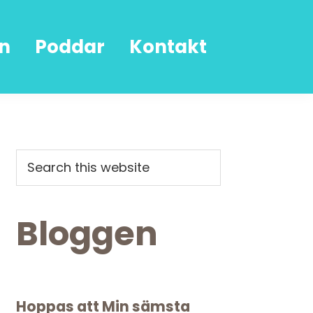
n
Poddar
Kontakt
Primary
Search
this
Sidebar
website
Bloggen
Hoppas att Min sämsta