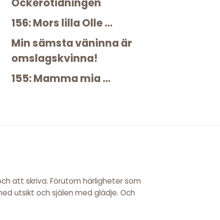
Öckerötidningen
156: Mors lilla Olle …
Min sämsta väninna är
omslagskvinna!
155: Mamma mia …
 och att skriva. Förutom härligheter som
 med utsikt och själen med glädje. Och