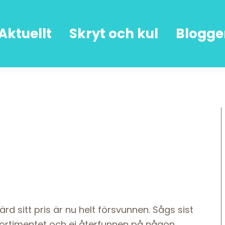
Aktuellt
Skryt och kul
Blogge
 sitt pris är nu helt försvunnen. Sågs sist
r sortimentet och ej återfunnen på någon