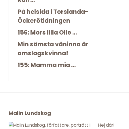
På helsida i Torslanda-
Öckerötidningen
156: Mors lilla Olle …
Min sämsta väninna är
omslagskvinna!
155: Mamma mia …
Footer
Malin Lundskog
Hej där!