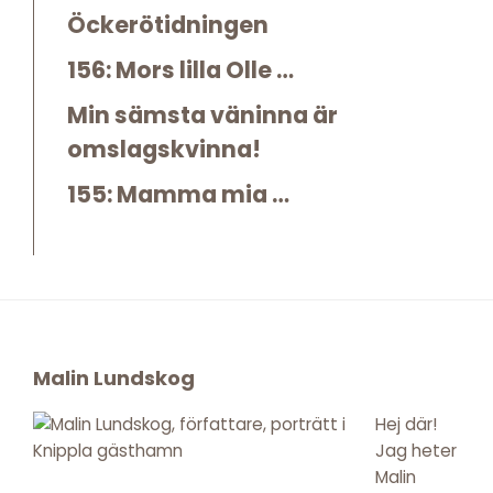
Öckerötidningen
156: Mors lilla Olle …
Min sämsta väninna är
omslagskvinna!
155: Mamma mia …
Footer
Malin Lundskog
Hej där!
Jag heter
Malin