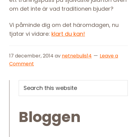
om det inte är vad traditionen bjuder?
Vi påminde dig om det häromdagen, nu
tjatar vi vidare:
klart du kan!
17 december, 2014
av
netnebulis14
Leave a
Comment
Primary
Search
this
Sidebar
website
Bloggen