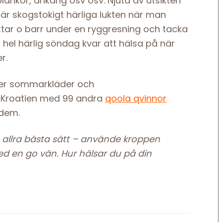
plankor, ankång osv osv. Njuta av utsikten
där skogstokigt härliga lukten när man
ttar o barr under en ryggresning och tacka
n hel härlig söndag kvar att hälsa på när
er.
a ner sommarkläder och
ll Kroatien med 99 andra
qoola qvinnor
 dem.
allra bästa sätt
– använde kroppen
med en go vän.
Hur hälsar du på din