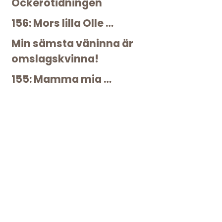
Öckerötidningen
156: Mors lilla Olle …
Min sämsta väninna är
omslagskvinna!
155: Mamma mia …