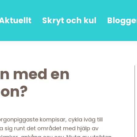
Aktuellt
Skryt och kul
Blogge
n med en
on?
gonpiggaste kompisar, cykla iväg till
a sig runt det området med hjälp av