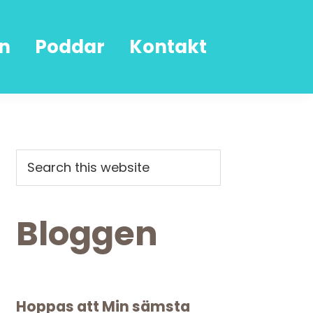
n
Poddar
Kontakt
Primary
Search
this
Sidebar
website
Bloggen
Hoppas att Min sämsta