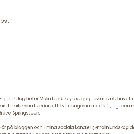
ost.
Hej där! Jag heter Malin Lundskog och jag älskar livet, havet
min familj, mina hundar, att fylla lungorna med luft, ögonen
Bruce Springsteen.
Här på bloggen och i mina sociala kanaler @malinlundskog del