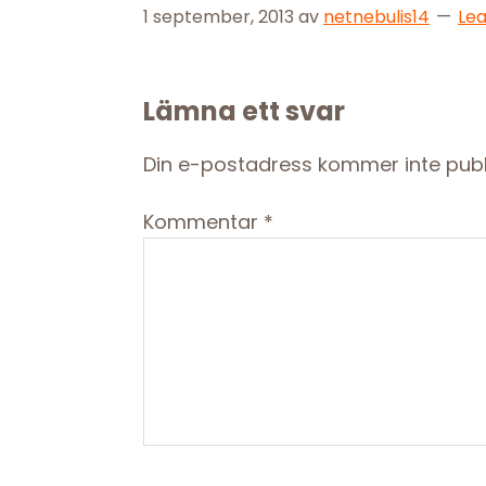
1 september, 2013
av
netnebulis14
Le
Reader
Lämna ett svar
Interactions
Din e-postadress kommer inte publ
Kommentar
*