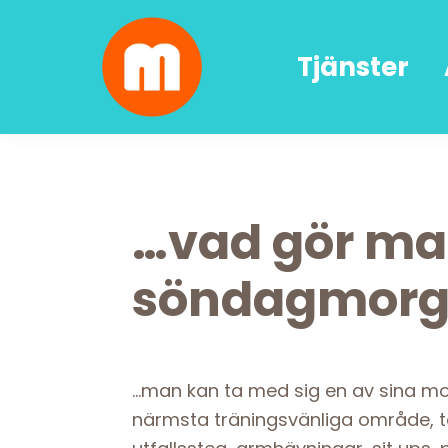
Skip
Skip
Skip
Skip
to
to
to
to
Tjänster
primary
main
primary
footer
navigation
content
sidebar
Malin
författarskap
Lundskog
och
livsglädje
…vad gör ma
söndagmorg
…man kan ta med sig en av sina mor
närmsta träningsvänliga område, t