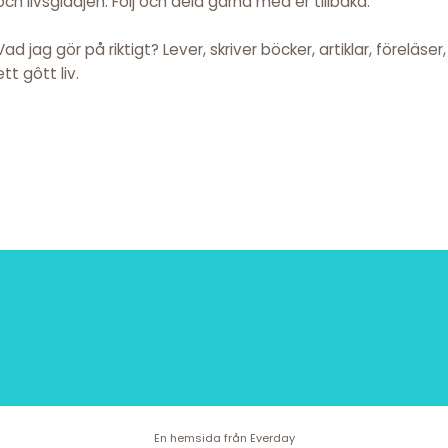
och livsglädjen. Följ och dela gärna med er tillbaka.
Vad jag gör på riktigt? Lever, skriver böcker, artiklar, föreläse
ett gôtt liv.
En hemsida från
Everday