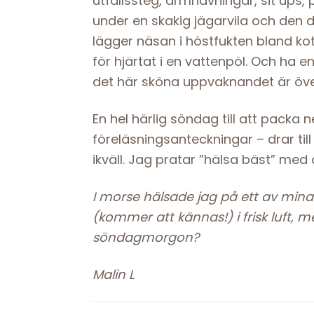
utfallssteg, armhävningar, sit ups, 
under en skakig jägarvila och den 
lägger näsan i höstfukten bland ko
för hjärtat i en vattenpöl. Och ha e
det här sköna uppvaknandet är öv
En hel härlig söndag till att pack
föreläsningsanteckningar – drar ti
ikväll. Jag pratar ”hälsa bäst” med
I morse hälsade jag på ett av mina 
(kommer att kännas!) i frisk luft, 
söndagmorgon?
Malin L