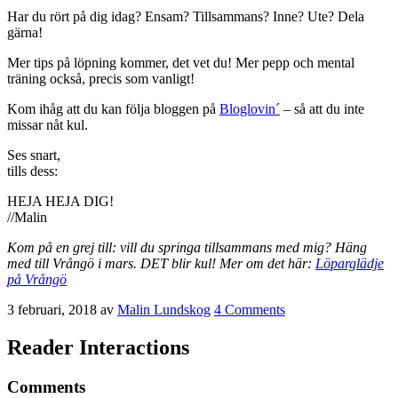
Har du rört på dig idag? Ensam? Tillsammans? Inne? Ute? Dela
gärna!
Mer tips på löpning kommer, det vet du! Mer pepp och mental
träning också, precis som vanligt!
Kom ihåg att du kan följa bloggen på
Bloglovin´
– så att du inte
missar nåt kul.
Ses snart,
tills dess:
HEJA HEJA DIG!
//Malin
Kom på en grej till: vill du springa tillsammans med mig? Häng
med till Vrångö i mars. DET blir kul! Mer om det här:
Löparglädje
på Vrångö
3 februari, 2018
av
Malin Lundskog
4 Comments
Reader Interactions
Comments