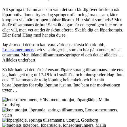
Att springa tillsammans kan vara det som får dig över tröskeln när
löparmotivationen tryter. Jag springer ofta och gärna ensam, låter
knoppen vila när kroppen jobbar liksom. Hur skönt som helst! Men
ändå: tillsammans är bra! Särskilt dagar när en egentligen inte orkar
eller vill, men vet att det är skönt efteråt. Skaffa dig en löparkompis.
Eller flera! Häng med här ska du se:
Jag är med i det som kan vara världens största löparklubb,
Lonesomerunners
och vi springer ju, som du hör på namnet, oftast
ensamma. Men ibland tillsammans-springer vi och det är alldeles …
Alldeles underbart!
Så här hade vi det när 22 ensam-löpare sprang tillsammans. Inte ens
jag hade gett mig ut 17-18 km i snålblåst och minusgrader idag. Inte
ens! Tillsammans är rolig löpning helt enkelt och blir mitt
bästa löpartips för rolig löpning just nu. Inte bara när motivationen
tryter …