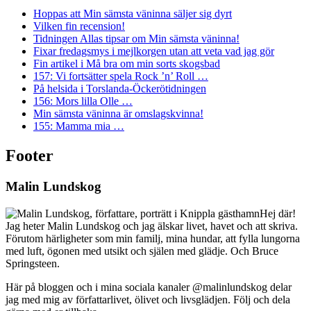
Hoppas att Min sämsta väninna säljer sig dyrt
Vilken fin recension!
Tidningen Allas tipsar om Min sämsta väninna!
Fixar fredagsmys i mejlkorgen utan att veta vad jag gör
Fin artikel i Må bra om min sorts skogsbad
157: Vi fortsätter spela Rock ’n’ Roll …
På helsida i Torslanda-Öckerötidningen
156: Mors lilla Olle …
Min sämsta väninna är omslagskvinna!
155: Mamma mia …
Footer
Malin Lundskog
Hej där!
Jag heter Malin Lundskog och jag älskar livet, havet och att skriva.
Förutom härligheter som min familj, mina hundar, att fylla lungorna
med luft, ögonen med utsikt och själen med glädje. Och Bruce
Springsteen.
Här på bloggen och i mina sociala kanaler @malinlundskog delar
jag med mig av författarlivet, ölivet och livsglädjen. Följ och dela