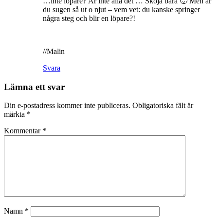
…inte löpare? Är inte alla det … Skoja bara 🙂 Men är
du sugen så ut o njut – vem vet: du kanske springer
några steg och blir en löpare?!
//Malin
Svara
Lämna ett svar
Din e-postadress kommer inte publiceras.
Obligatoriska fält är
märkta
*
Kommentar
*
Namn
*