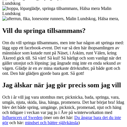
Vill du springa tillsammans?
Om du vill springa tillsammans, men inte har någon att springa med:
lägg upp ett facebook-event. Det var så den här ihopsamlingen av
människor som kutade runt på Näset, i Askim, runt Välen, kring
Åkered gick till. Så värt! Så kul! Så härligt och som vanligt när det
gäller utonjut och löpning: jag ångrade mig inte en enda sekund av
vägen. Glädje är en av mina starkaste drivkrafter, på både gott och
ont. Den här glädjen gjorde bara gott. Så gott!
Jag älskar när jag gör precis som jag vill
Och i år vill jag vara utomhus mer, picknicka, bada, springa, vara,
umgås, njuta, skida, läsa, hänga, promenera. Det har börjat bra! Idag
blev det både spring, umgänge, picknick, promenad, njut och häng
och tidigare i veckan var jag ju i Åre på winterworkation med
Influencers of Sweden
(mer om det här:
Du ångrar bara det du inte
gör
och här:
mindset och bättre självkänsla
)