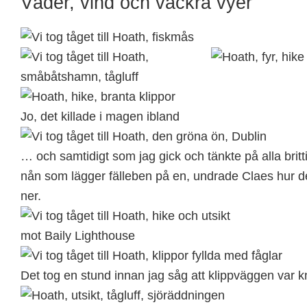
Väder, vind och vackra vyer
Jo, det killade i magen ibland
… och samtidigt som jag gick och tänkte på alla bri
nån som lägger fälleben på en, undrade Claes hur det
ner.
mot Baily Lighthouse
Det tog en stund innan jag såg att klippväggen var