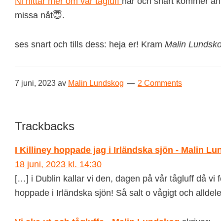
Ni hittar mer om vår tågluff
här och snart kommer änn
missa nåt😇.
ses snart och tills dess: heja er! Kram
Malin Lundsk
7 juni, 2023
av
Malin Lundskog
2 Comments
Reader
Trackbacks
Interactions
I Killiney hoppade jag i Irländska sjön - Malin L
18 juni, 2023 kl. 14:30
[…] i Dublin kallar vi den, dagen på vår tågluff då vi 
hoppade i Irländska sjön! Så salt o vågigt och allde