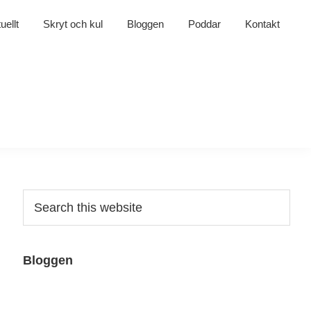
uellt
Skryt och kul
Bloggen
Poddar
Kontakt
Primary
Search
this
Sidebar
website
Bloggen