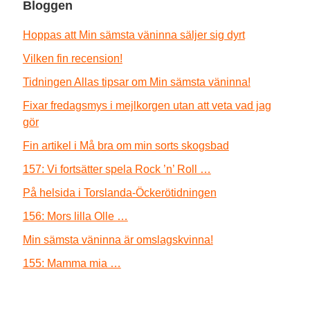
Bloggen
Hoppas att Min sämsta väninna säljer sig dyrt
Vilken fin recension!
Tidningen Allas tipsar om Min sämsta väninna!
Fixar fredagsmys i mejlkorgen utan att veta vad jag
gör
Fin artikel i Må bra om min sorts skogsbad
157: Vi fortsätter spela Rock ’n’ Roll …
På helsida i Torslanda-Öckerötidningen
156: Mors lilla Olle …
Min sämsta väninna är omslagskvinna!
155: Mamma mia …