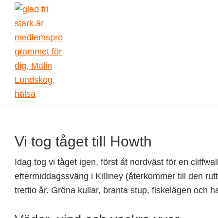
Skip
Skip
Skip
Skip
to
to
to
to
primary
main
primary
footer
navigation
content
sidebar
Malin
författarskap
Lundskog
och
livsglädje
Vi tog tåget till Howth
Idag tog vi tåget igen, först åt nordväst för en cliffw
eftermiddagssväng i Killiney (återkommer till den rutt
trettio år. Gröna kullar, branta stup, fiskelägen och 