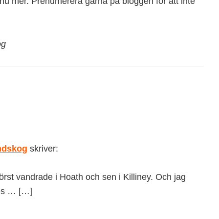
u mer. Prenumerera gärna på bloggen för att inte
og
undskog
skriver:
först vandrade i Hoath och sen i Killiney. Och jag
les … […]