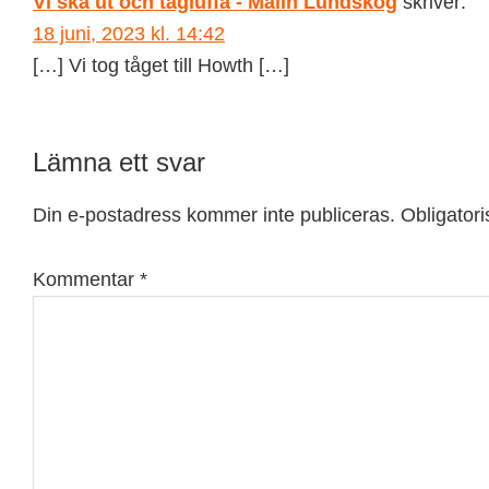
Vi ska ut och tågluffa - Malin Lundskog
skriver:
18 juni, 2023 kl. 14:42
[…] Vi tog tåget till Howth […]
Lämna ett svar
Din e-postadress kommer inte publiceras.
Obligatori
Kommentar
*