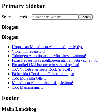
Primary Sidebar
Search this website
Bloggen
Bloggen
Hoppas att Min sämsta väninna säljer sig dyrt
Vilken fin recension!
Tidningen Allas tipsar om Min sämsta väninna!
Fixar fredagsmys i mejlkorgen utan att veta vad jag gör
Fin artikel i Må bra om min sorts skogsbad
157: Vi fortsätter spela Rock ’n’ Roll …
På helsida i Torslanda-Öckerötidningen
156: Mors lilla Olle …
Min sämsta väninna är omslagskvinna!
155: Mamma mia …
Footer
Malin Lundskog