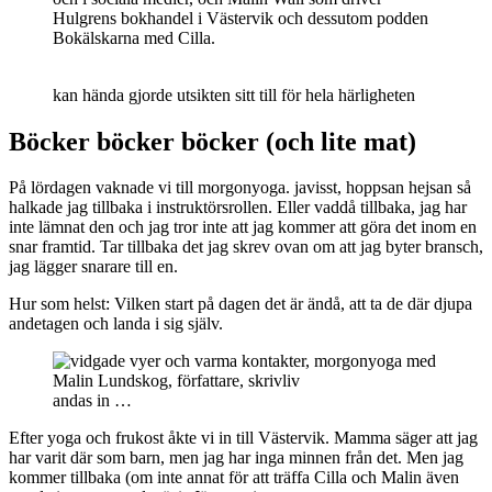
Hulgrens bokhandel i Västervik och dessutom podden
Bokälskarna med Cilla.
kan hända gjorde utsikten sitt till för hela härligheten
Böcker böcker böcker (och lite mat)
På lördagen vaknade vi till morgonyoga. javisst, hoppsan hejsan så
halkade jag tillbaka i instruktörsrollen. Eller vaddå tillbaka, jag har
inte lämnat den och jag tror inte att jag kommer att göra det inom en
snar framtid. Tar tillbaka det jag skrev ovan om att jag byter bransch,
jag lägger snarare till en.
Hur som helst: Vilken start på dagen det är ändå, att ta de där djupa
andetagen och landa i sig själv.
andas in …
Efter yoga och frukost åkte vi in till Västervik. Mamma säger att jag
har varit där som barn, men jag har inga minnen från det. Men jag
kommer tillbaka (om inte annat för att träffa Cilla och Malin även