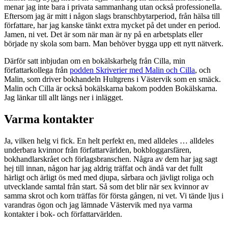
menar jag inte bara i privata sammanhang utan också professionella.
Eftersom jag är mitt i någon slags branschbytarperiod, från hälsa till
författare, har jag kanske tänkt extra mycket på det under en period.
Jamen, ni vet. Det är som när man är ny på en arbetsplats eller
började ny skola som barn. Man behöver bygga upp ett nytt nätverk.
Därför satt inbjudan om en bokälskarhelg från Cilla, min
författarkollega från
podden Skriverier med Malin och Cilla
, och
Malin, som driver bokhandeln Hultgrens i Västervik som en smäck.
Malin och Cilla är också bokälskarna bakom podden Bokälskarna.
Jag länkar till allt längs ner i inlägget.
Varma kontakter
Ja, vilken helg vi fick. En helt perfekt en, med alldeles … alldeles
underbara kvinnor från författarvärlden, bokbloggarsfären,
bokhandlarskrået och förlagsbranschen. Några av dem har jag sagt
hej till innan, någon har jag aldrig träffat och ändå var det fullt
härligt och ärligt ös med med djupa, sårbara och jävligt roliga och
utvecklande samtal från start. Så som det blir när sex kvinnor av
samma skrot och korn träffas för första gången, ni vet. Vi tände ljus i
varandras ögon och jag lämnade Västervik med nya varma
kontakter i bok- och författarvärlden.