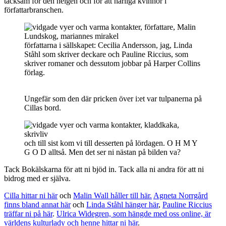
tacksam för den helgen och för att härliga kvinnor i
författarbranschen.
författarna i sällskapet: Cecilia Andersson, jag, Linda
Ståhl som skriver deckare och Pauline Riccius, som
skriver romaner och dessutom jobbar på Harper Collins
förlag.
Ungefär som den där pricken över i:et var tulpanerna på
Cillas bord.
och till sist kom vi till desserten på lördagen. O H M Y
G O D alltså. Men det ser ni nästan på bilden va?
Tack Bokälskarna för att ni bjöd in. Tack alla ni andra för att ni
bidrog med er själva.
Cilla hittar ni här
och
Malin Wall håller till här.
Agneta Norrgård
finns bland annat här
och
Linda Ståhl hänger här
,
Pauline Riccius
träffar ni på här
.
Ulrica Widegren, som hängde med oss online, är
världens kulturlady och henne hittar ni här
.