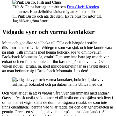
Fish & Chips har jag inte ätit sen
Den Glade Knoden
brann ner. Kan definitivt tänka mig att komma tillbaka
till Pink Bistro och äta det igen. Extra plus för ärtor till.
Jag älskar gröna ärtor!
Vidgade vyer och varma kontakter
Mätta och goa åkte vi tillbaka till Cilla och hängde i soffan
tillsammans med Ulrica Widegren som var sjuk och inte kunde vara
på plats. Tillsammans med henna bokcirklade vi om novellen
Brokeback Mountain. Ja, exakt! Den som inte bara jag trodde var
enbart och en film och inte en film baserad på en novell … Och
vilken novell! Brutal, rå, med miljöbeskrivningar så snyggt gjorda
att man befinner sig i Brokeback Mountain. Läs den!
soffhäng, bokcirkel och på datorn fanns Ulrica med oss.
Och visst är det så att vi vidgar våra vyer tillsammans med andra?
Oavsett fysisk utsikt så kommer vi till insikt om oss själva och livet i
samtal där vi vågar ställa de dumma frågorna (exakt, de som inte
finns egentligen), berätta vad vi är rädda för och där generositeten är
genuin. Precis en sån helg blev det där på andra sidan landet. Så