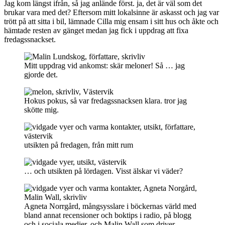
Jag kom längst ifrån, så jag anlände först. ja, det är väl som det
brukar vara med det? Eftersom mitt lokalsinne är askasst och jag var
trött på att sitta i bil, lämnade Cilla mig ensam i sitt hus och åkte och
hämtade resten av gänget medan jag fick i uppdrag att fixa
fredagssnackset.
Mitt uppdrag vid ankomst: skär meloner! Så … jag
gjorde det.
Hokus pokus, så var fredagssnacksen klara. tror jag
skötte mig.
utsikten på fredagen, från mitt rum
… och utsikten på lördagen. Visst älskar vi väder?
Agneta Norrgård, mångsysslare i böckernas värld med
bland annat recensioner och boktips i radio, på blogg
och i sociala medier, och Malin Wall som driver