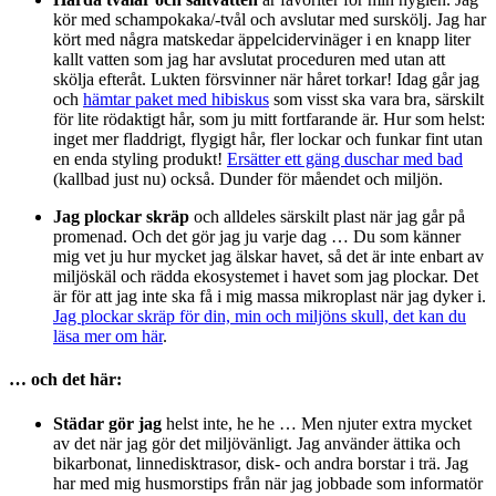
kör med schampokaka/-tvål och avslutar med surskölj. Jag har
kört med några matskedar äppelcidervinäger i en knapp liter
kallt vatten som jag har avslutat proceduren med utan att
skölja efteråt. Lukten försvinner när håret torkar! Idag går jag
och
hämtar paket med hibiskus
som visst ska vara bra, särskilt
för lite rödaktigt hår, som ju mitt fortfarande är. Hur som helst:
inget mer fladdrigt, flygigt hår, fler lockar och funkar fint utan
en enda styling produkt!
Ersätter ett gäng duschar med bad
(kallbad just nu) också. Dunder för måendet och miljön.
Jag plockar skräp
och alldeles särskilt plast när jag går på
promenad. Och det gör jag ju varje dag … Du som känner
mig vet ju hur mycket jag älskar havet, så det är inte enbart av
miljöskäl och rädda ekosystemet i havet som jag plockar. Det
är för att jag inte ska få i mig massa mikroplast när jag dyker i.
Jag plockar skräp för din, min och miljöns skull, det kan du
läsa mer om här
.
… och det här:
Städar gör jag
helst inte, he he … Men njuter extra mycket
av det när jag gör det miljövänligt. Jag använder ättika och
bikarbonat, linnedisktrasor, disk- och andra borstar i trä. Jag
har med mig husmorstips från när jag jobbade som informatör