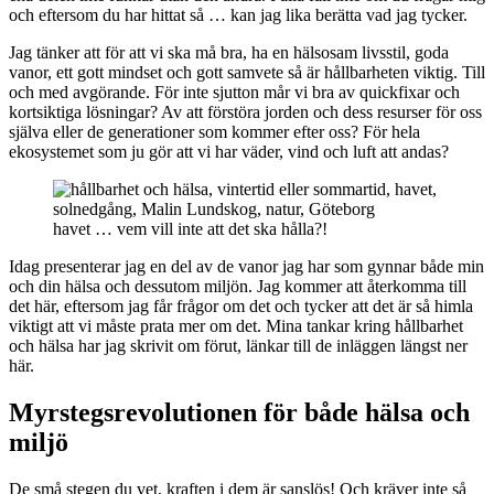
och eftersom du har hittat så … kan jag lika berätta vad jag tycker.
Jag tänker att för att vi ska må bra, ha en hälsosam livsstil, goda
vanor, ett gott mindset och gott samvete så är hållbarheten viktig. Till
och med avgörande. För inte sjutton mår vi bra av quickfixar och
kortsiktiga lösningar? Av att förstöra jorden och dess resurser för oss
själva eller de generationer som kommer efter oss? För hela
ekosystemet som ju gör att vi har väder, vind och luft att andas?
havet … vem vill inte att det ska hålla?!
Idag presenterar jag en del av de vanor jag har som gynnar både min
och din hälsa och dessutom miljön. Jag kommer att återkomma till
det här, eftersom jag får frågor om det och tycker att det är så himla
viktigt att vi måste prata mer om det. Mina tankar kring hållbarhet
och hälsa har jag skrivit om förut, länkar till de inläggen längst ner
här.
Myrstegsrevolutionen för både hälsa och
miljö
De små stegen du vet, kraften i dem är sanslös! Och kräver inte så