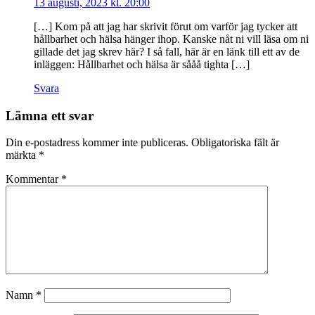
13 augusti, 2023 kl. 20:00
[…] Kom på att jag har skrivit förut om varför jag tycker att
hållbarhet och hälsa hänger ihop. Kanske nåt ni vill läsa om ni
gillade det jag skrev här? I så fall, här är en länk till ett av de
inläggen: Hållbarhet och hälsa är sååå tighta […]
Svara
Lämna ett svar
Din e-postadress kommer inte publiceras.
Obligatoriska fält är
märkta
*
Kommentar
*
Namn
*