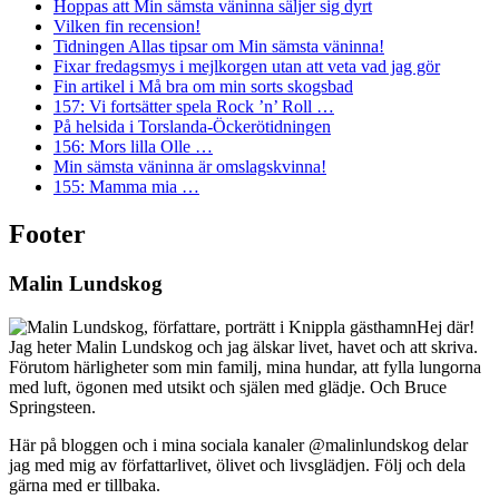
Hoppas att Min sämsta väninna säljer sig dyrt
Vilken fin recension!
Tidningen Allas tipsar om Min sämsta väninna!
Fixar fredagsmys i mejlkorgen utan att veta vad jag gör
Fin artikel i Må bra om min sorts skogsbad
157: Vi fortsätter spela Rock ’n’ Roll …
På helsida i Torslanda-Öckerötidningen
156: Mors lilla Olle …
Min sämsta väninna är omslagskvinna!
155: Mamma mia …
Footer
Malin Lundskog
Hej där!
Jag heter Malin Lundskog och jag älskar livet, havet och att skriva.
Förutom härligheter som min familj, mina hundar, att fylla lungorna
med luft, ögonen med utsikt och själen med glädje. Och Bruce
Springsteen.
Här på bloggen och i mina sociala kanaler @malinlundskog delar
jag med mig av författarlivet, ölivet och livsglädjen. Följ och dela
gärna med er tillbaka.