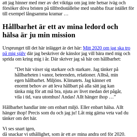
att jag hinner med mer av det viktiga om jag inte hetsar iväg och
försöker döva bristen på tillfredsställelse med snabba fixar istället för
till exempel långsamma kramar …
Hållbarhet är ett av mina ledord och
hälsa är ju min mission
Ursprunget till det här inlägget är det här:
Mitt 2020 om jag ska tro
på mig själv
där jag beskriver de känslor jag vill bära med mig och
sprida om kring mig i år. Där skriver jag så här om hållbarhet:
”Det här växer sig starkare och starkare. Jag tänker på
hållbarheten i vanor, beteenden, relationer. Alltså, min
egen hållbarhet. Miljöns. Klimatets. Jag känner ett
enormt behov av att leva hållbart på alla sätt jag kan
tänka mig för att må bra, njuta av livet medan det pågår,
vila i tid, vara utomhus! Andas! Allt hänger ihop …”
Hållbarhet handlar inte om enbart miljö. Eller enbart hälsa. Allt
hänger ihop! Precis som du och jag ju! Låt mig gärna veta vad du
tänker om det här.
Vi ses snart igen,
då snackar vi uthållighet, som är ett av mina andra ord för 2020.