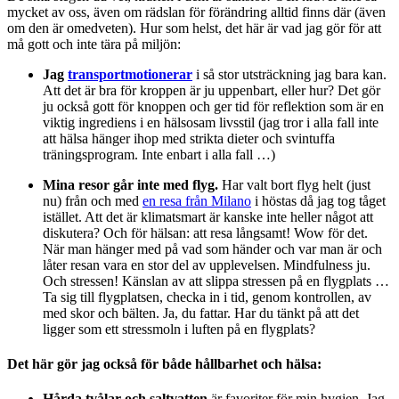
mycket av oss, även om rädslan för förändring alltid finns där (även
om den är omedveten). Hur som helst, det här är vad jag gör för att
må gott och inte tära på miljön:
Jag
transportmotionerar
i så stor utsträckning jag bara kan.
Att det är bra för kroppen är ju uppenbart, eller hur? Det gör
ju också gott för knoppen och ger tid för reflektion som är en
viktig ingrediens i en hälsosam livsstil (jag tror i alla fall inte
att hälsa hänger ihop med strikta dieter och svintuffa
träningsprogram. Inte enbart i alla fall …)
Mina resor går inte med flyg.
Har valt bort flyg helt (just
nu) från och med
en resa från Milano
i höstas då jag tog tåget
istället. Att det är klimatsmart är kanske inte heller något att
diskutera? Och för hälsan: att resa långsamt! Wow för det.
När man hänger med på vad som händer och var man är och
låter resan vara en stor del av upplevelsen. Mindfulness ju.
Och stressen! Känslan av att slippa stressen på en flygplats …
Ta sig till flygplatsen, checka in i tid, genom kontrollen, av
med skor och bälten. Ja, du fattar. Har du tänkt på att det
ligger som ett stressmoln i luften på en flygplats?
Det här gör jag också för både hållbarhet och hälsa:
Hårda tvålar och saltvatten
är favoriter för min hygien. Jag