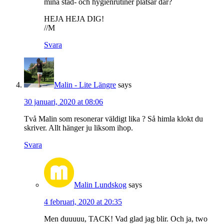
mina städ- och hygienrutiner platsar där?
HEJA HEJA DIG!
//M
Svara
Malin - Lite Längre
says
30 januari, 2020 at 08:06
Två Malin som resonerar väldigt lika ? Så himla klokt du
skriver. Allt hänger ju liksom ihop.
Svara
Malin Lundskog
says
4 februari, 2020 at 20:35
Men duuuuu, TACK! Vad glad jag blir. Och ja, two