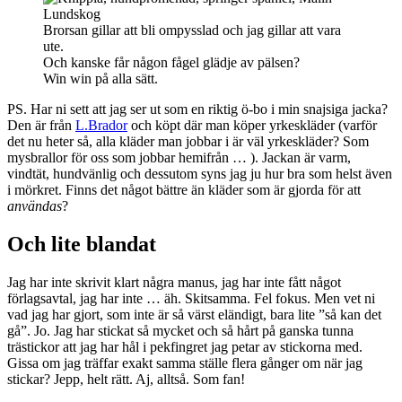
Brorsan gillar att bli ompysslad och jag gillar att vara
ute.
Och kanske får någon fågel glädje av pälsen?
Win win på alla sätt.
PS. Har ni sett att jag ser ut som en riktig ö-bo i min snajsiga jacka?
Den är från
L.Brador
och köpt där man köper yrkeskläder (varför
det nu heter så, alla kläder man jobbar i är väl yrkeskläder? Som
mysbrallor för oss som jobbar hemifrån … ). Jackan är varm,
vindtät, hundvänlig och dessutom syns jag ju hur bra som helst även
i mörkret. Finns det något bättre än kläder som är gjorda för att
användas
?
Och lite blandat
Jag har inte skrivit klart några manus, jag har inte fått något
förlagsavtal, jag har inte … äh. Skitsamma. Fel fokus. Men vet ni
vad jag har gjort, som inte är så värst eländigt, bara lite ”så kan det
gå”. Jo. Jag har stickat så mycket och så hårt på ganska tunna
trästickor att jag har hål i pekfingret jag petar av stickorna med.
Gissa om jag träffar exakt samma ställe flera gånger om när jag
stickar? Jepp, helt rätt. Aj, alltså. Som fan!