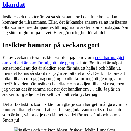
blandat
Insikter och utsikter är två så storslagna ord och inte helt sällan
kommer de tillsammans. Eller, det är kanske snarare så att insikterna
ofta kommer neddimpandes till mig, när utsikterna är storslagna. När
jag sitter o glor ut på havet. Eller går och glor, för all del.
Insikter hamnar på veckans gott
En av veckans stora insikter var den jag skrev om
i det här inägget
om vad det är som får mig att inte ge upp
. Inte för att det är något
sensationellt att det är glädjen som får mig att hålla i och hålla ut,
men det känns så skönt när jag inser att det är så. Det blir lättare att
hitta tillbaka om jag någon gång skulle få för mig att ge upp, är ni
med? Just den här insikten handlade om glädjen till att skriva, men
jag vet att det är samma sak när det handlar om … allt. Jag är en
sucker för glädje helt enkelt. Gôtt att veta tycker jag.
Det är faktiskt också insikten om glädje som har gett många av mina
kunder uthålligheten till att skaffa sig goda vanor också. Träna det
som är kul, välj glädje och lätthet istället för motstånd och kamp.
Smart ju!