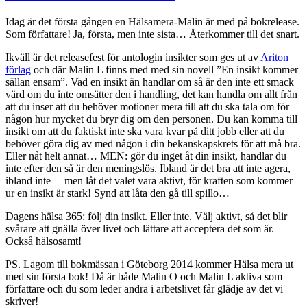
Idag är det första gången en Hälsamera-Malin är med på bokrelease.
Som författare! Ja, första, men inte sista… Återkommer till det snart.
Ikväll är det releasefest för antologin insikter som ges ut av
Ariton
förlag
och där Malin L finns med med sin novell ”En insikt kommer
sällan ensam”. Vad en insikt än handlar om så är den inte ett smack
värd om du inte omsätter den i handling, det kan handla om allt från
att du inser att du behöver motioner mera till att du ska tala om för
någon hur mycket du bryr dig om den personen. Du kan komma till
insikt om att du faktiskt inte ska vara kvar på ditt jobb eller att du
behöver göra dig av med någon i din bekanskapskrets för att må bra.
Eller nåt helt annat… MEN: gör du inget åt din insikt, handlar du
inte efter den så är den meningslös. Ibland är det bra att inte agera,
ibland inte – men låt det valet vara aktivt, för kraften som kommer
ur en insikt är stark! Synd att låta den gå till spillo…
Dagens hälsa 365: följ din insikt. Eller inte. Välj aktivt, så det blir
svårare att gnälla över livet och lättare att acceptera det som är.
Också hälsosamt!
PS. Lagom till bokmässan i Göteborg 2014 kommer Hälsa mera ut
med sin första bok! Då är både Malin O och Malin L aktiva som
författare och du som leder andra i arbetslivet får glädje av det vi
skriver!