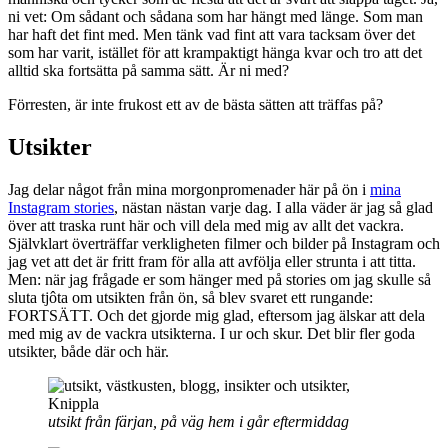
ni vet: Om sådant och sådana som har hängt med länge. Som man
har haft det fint med. Men tänk vad fint att vara tacksam över det
som har varit, istället för att krampaktigt hänga kvar och tro att det
alltid ska fortsätta på samma sätt. Är ni med?
Förresten, är inte frukost ett av de bästa sätten att träffas på?
Utsikter
Jag delar något från mina morgonpromenader här på ön i
mina
Instagram stories
, nästan nästan varje dag. I alla väder är jag så glad
över att traska runt här och vill dela med mig av allt det vackra.
Självklart överträffar verkligheten filmer och bilder på Instagram och
jag vet att det är fritt fram för alla att avfölja eller strunta i att titta.
Men: när jag frågade er som hänger med på stories om jag skulle så
sluta tjôta om utsikten från ön, så blev svaret ett rungande:
FORTSÄTT. Och det gjorde mig glad, eftersom jag älskar att dela
med mig av de vackra utsikterna. I ur och skur. Det blir fler goda
utsikter, både där och här.
utsikt från färjan, på väg hem i går eftermiddag