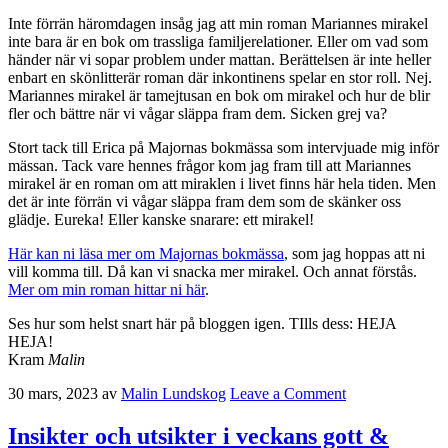
Inte förrän häromdagen insåg jag att min roman Mariannes mirakel
inte bara är en bok om trassliga familjerelationer. Eller om vad som
händer när vi sopar problem under mattan. Berättelsen är inte heller
enbart en skönlitterär roman där inkontinens spelar en stor roll. Nej.
Mariannes mirakel är tamejtusan en bok om mirakel och hur de blir
fler och bättre när vi vågar släppa fram dem. Sicken grej va?
Stort tack till Erica på Majornas bokmässa som intervjuade mig inför
mässan. Tack vare hennes frågor kom jag fram till att Mariannes
mirakel är en roman om att miraklen i livet finns här hela tiden. Men
det är inte förrän vi vågar släppa fram dem som de skänker oss
glädje. Eureka! Eller kanske snarare: ett mirakel!
Här kan ni läsa mer om Majornas bokmässa
, som jag hoppas att ni
vill komma till. Då kan vi snacka mer mirakel. Och annat förstås.
Mer om min roman hittar ni här
.
Ses hur som helst snart här på bloggen igen. TIlls dess: HEJA
HEJA!
Kram
Malin
30 mars, 2023
av
Malin Lundskog
Leave a Comment
Insikter och utsikter i veckans gott &