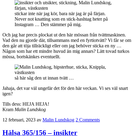
stickar inte när jag kör, bara när jag är på färjan.
Never not knatting som en stick-hashtag heter på
Instagram … Den stämmer på mig.
Och jag har precis plockat ut den här mössan från tvättmaskinen.
Vad den nu gjorde där, tillsammans med en fyrtiotvätt? Vi får se om
den går att töja tillräckligt eller om jag behöver sticka en ny …
Någon som har ett mindre huvud än mig annars? Lätt tovad turkos
mössa, bortskänkes eventuellt.
så här såg den ut innan tvätt …
Jahaja, det var väl ungefär det för den här veckan. Vi ses väl snart
igen?
Tills dess: HEJA HEJA!
Kram
Malin Lundskog
12 februari, 2023
av
Malin Lundskog
2 Comments
Hälsa 365/156 – insikter