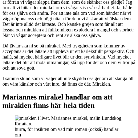
är förrän vi vågar släppa fram dem, som de skänker oss glädje? Jag
tror att vi hittar fler mirakel om vi vågar visa vår sårbarhet. Ja, både
för oss själva och andra. För att inte tala om vad som händer när vi
vågar öppna oss och högt uttala för dem vi älskar att vi älskar dem.
Det är inte alltid det lättaste. Och kanske grejen som får allt att
lossna och miraklen att fullkomligen explodera i mängd och storhet:
När vi vågar acceptera och rent av älska oss själva.
Då jävlar ska ni se på mirakel. Med tryggheten som kommer av
acceptans är det lättare att uppleva ur ett kärleksfullt perspektiv. Och
hallå, så mycket härligare livet blir ur den synvinkeln. Vad mycket
lättare det blir att möta utmaningar, stå upp för det och dem vi tror på
och att sova gott.
I samma stund som vi väljer att inte skydda oss genom att stänga till
om våra känslor och vårt inre, då finns de där. Miraklen.
Mariannes mirakel handlar om att
miraklen finns här hela tiden
hurra, för insikten om vad min roman (också) handlar
om