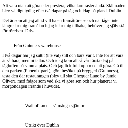
Att vara utan att göra eller prestera, vilka kontraster ändå. Skillnaden
blev väldigt tydlig efter två dagar på tåg och idag på plats i Dublin.
Det är som att jag alltid vill ha en framåtrörelse och när tåget inte
längre tar mig framåt och jag lutar mig tillbaka, behöver jag själv stå
för rörelsen. Drivet.
Från Guinness warehouse
I två dagar har jag suttit (lite väl) still och bara varit. Inte för att vara
är så bara, men ni fattar. Och idag kom alltså vår första dag på
tågluffen på samma plats. Och jag fick fullt upp med att göra. Gå till
den parken (Phoenix park), göra besöket på bryggeri (Guinness),
testa den där restaurangen (blev till slut Chequer Lane by Jamie
Oliver), med frågor som vad ska vi göra sen och hur planerar vi
morgondagen irrande i huvudet.
Wall of fame – så många stjärnor
Utsikt över Dublin