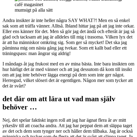
mumsigt på alla sätt
Andra insikter är inte heller några SAY WHAT?! Men en så enkel
sak som att träffa vänner. Alltså. Ibland hittar jag på att jag inte orkar.
Eller ens känner för det. Men så gör jag det ändå och efteråt är jag så
glad och tacksam att jag är alldeles till mig i trasorna. Vilken lyx det
är att ha människor omkring sig. Som ger så mycket! Det ska jag
påminna mig om nästa gång jag tvekar. Som ett kallt bad eller ett
träningspass: man ångrar sig aldrig!
I måndags åt jag frukost med en av mina bästa. Inte bara insikten om
hur härligt det är med vänner och att jag dessutom då kom till insikt
om att jag inte behöver lägga energi på dem som inte ger något.
Herregud, vilket slöseri det är egentligen. Någon mer som tycker att
det är svårt?
det där om att lära ut vad man själv
behöver …
Nej, det spelar faktiskt ingen roll att jag har ägnat flera år av mitt
yrkesliv till att coacha andra. Att jag har peppat dem att släppa taget
av det och dem som tynger ner och håller dem tillbaka. Jag är också
människa och tycker som de flesta att det är svårt att släppa taget. Ja,