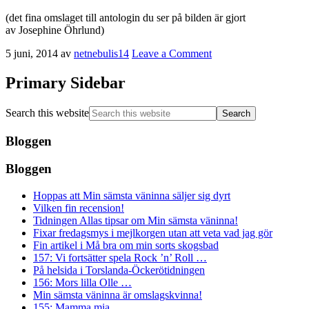
(det fina omslaget till antologin du ser på bilden är gjort
av Josephine Öhrlund)
5 juni, 2014
av
netnebulis14
Leave a Comment
Primary Sidebar
Search this website
Bloggen
Bloggen
Hoppas att Min sämsta väninna säljer sig dyrt
Vilken fin recension!
Tidningen Allas tipsar om Min sämsta väninna!
Fixar fredagsmys i mejlkorgen utan att veta vad jag gör
Fin artikel i Må bra om min sorts skogsbad
157: Vi fortsätter spela Rock ’n’ Roll …
På helsida i Torslanda-Öckerötidningen
156: Mors lilla Olle …
Min sämsta väninna är omslagskvinna!
155: Mamma mia …