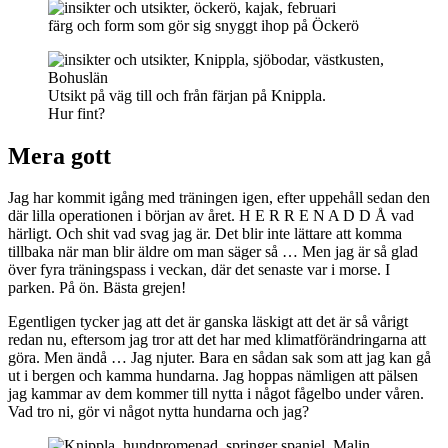
färg och form som gör sig snyggt ihop på Öckerö
Utsikt på väg till och från färjan på Knippla.
Hur fint?
Mera gott
Jag har kommit igång med träningen igen, efter uppehåll sedan den
där lilla operationen i början av året. H E R R E N A D D Å vad
härligt. Och shit vad svag jag är. Det blir inte lättare att komma
tillbaka när man blir äldre om man säger så … Men jag är så glad
över fyra träningspass i veckan, där det senaste var i morse. I
parken. På ön. Bästa grejen!
Egentligen tycker jag att det är ganska läskigt att det är så vårigt
redan nu, eftersom jag tror att det har med klimatförändringarna att
göra. Men ändå … Jag njuter. Bara en sådan sak som att jag kan gå
ut i bergen och kamma hundarna. Jag hoppas nämligen att pälsen
jag kammar av dem kommer till nytta i något fågelbo under våren.
Vad tro ni, gör vi något nytta hundarna och jag?