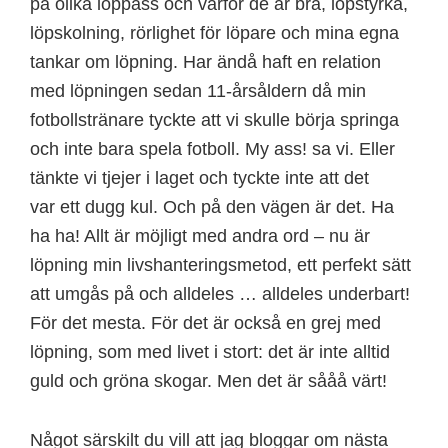
på olika löppass och varför de är bra, löpstyrka,
löpskolning, rörlighet för löpare och mina egna
tankar om löpning. Har ändå haft en relation
med löpningen sedan 11-årsåldern då min
fotbollstränare tyckte att vi skulle börja springa
och inte bara spela fotboll. My ass! sa vi. Eller
tänkte vi tjejer i laget och tyckte inte att det
var ett dugg kul. Och på den vägen är det. Ha
ha ha! Allt är möjligt med andra ord – nu är
löpning min livshanteringsmetod, ett perfekt sätt
att umgås på och alldeles … alldeles underbart!
För det mesta. För det är också en grej med
löpning, som med livet i stort: det är inte alltid
guld och gröna skogar. Men det är sååå värt!
Något särskilt du vill att jag bloggar om nästa