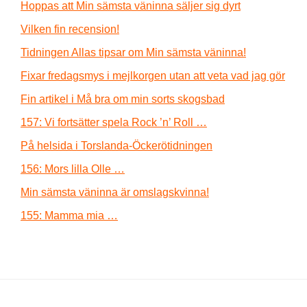
Hoppas att Min sämsta väninna säljer sig dyrt
Vilken fin recension!
Tidningen Allas tipsar om Min sämsta väninna!
Fixar fredagsmys i mejlkorgen utan att veta vad jag gör
Fin artikel i Må bra om min sorts skogsbad
157: Vi fortsätter spela Rock ’n’ Roll …
På helsida i Torslanda-Öckerötidningen
156: Mors lilla Olle …
Min sämsta väninna är omslagskvinna!
155: Mamma mia …