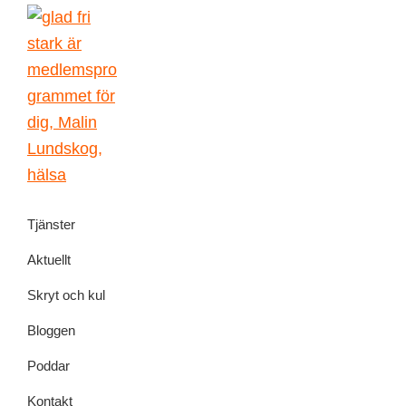
Skip
Skip
Skip
Skip
to
to
to
to
primary
main
primary
footer
navigation
content
sidebar
Malin
författarskap
Lundskog
Tjänster
och
livsglädje
Aktuellt
Skryt och kul
Bloggen
Poddar
Kontakt