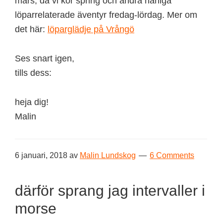
mars, då vi kör spring och andra härliga
löparrelaterade äventyr fredag-lördag. Mer om
det här:
löparglädje på Vrångö
Ses snart igen,
tills dess:
heja dig!
Malin
6 januari, 2018
av
Malin Lundskog
6 Comments
därför sprang jag intervaller i
morse