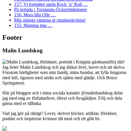
157: Vi fortsätter spela Rock ’n’ Roll …
På helsida i Torslanda-Öckerötidningen
156: Mors lilla Olle …
Min sämsta väninna är omslagskvinna!
155: Mamma mia …
Footer
Malin Lundskog
Hej där!
Jag heter Malin Lundskog och jag älskar livet, havet och att skriva.
Förutom härligheter som min familj, mina hundar, att fylla lungorna
med luft, ögonen med utsikt och själen med glädje. Och Bruce
Springsteen.
Här på bloggen och i mina sociala kanaler @malinlundskog delar
jag med mig av författarlivet, ölivet och livsglädjen. Följ och dela
gärna med er tillbaka.
Vad jag gör på riktigt? Lever, skriver böcker, artiklar, föreläser,
poddar och inspirerar kvinnor till mod och ett gôtt liv.