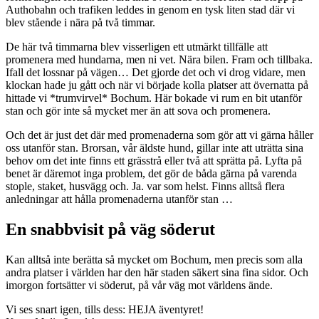
Authobahn och trafiken leddes in genom en tysk liten stad där vi
blev stående i nära på två timmar.
De här två timmarna blev visserligen ett utmärkt tillfälle att
promenera med hundarna, men ni vet. Nära bilen. Fram och tillbaka.
Ifall det lossnar på vägen… Det gjorde det och vi drog vidare, men
klockan hade ju gått och när vi började kolla platser att övernatta på
hittade vi *trumvirvel* Bochum. Här bokade vi rum en bit utanför
stan och gör inte så mycket mer än att sova och promenera.
Och det är just det där med promenaderna som gör att vi gärna håller
oss utanför stan. Brorsan, vår äldste hund, gillar inte att uträtta sina
behov om det inte finns ett grässtrå eller två att sprätta på. Lyfta på
benet är däremot inga problem, det gör de båda gärna på varenda
stople, staket, husvägg och. Ja. var som helst. Finns alltså flera
anledningar att hålla promenaderna utanför stan …
En snabbvisit på väg söderut
Kan alltså inte berätta så mycket om Bochum, men precis som alla
andra platser i världen har den här staden säkert sina fina sidor. Och
imorgon fortsätter vi söderut, på vår väg mot världens ände.
Vi ses snart igen, tills dess: HEJA äventyret!