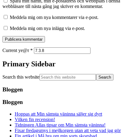
Spara mitt namn, min e-postadress och webbplats i denna
webbläsare till nästa gång jag skriver en kommentar.
Meddela mig om nya kommentarer via e-post.
Meddela mig om nya inlägg via e-post.
Current ye@r
*
Primary Sidebar
Search this website
Bloggen
Bloggen
Hoppas att Min sämsta väninna säljer sig dyrt
Vilken fin recension!
Tidningen Allas tipsar om Min sämsta väninna!
Fixar fredagsmys i mejlkorgen utan att veta vad jag gör
Fin artikel i Må bra om min sorts skogsbad