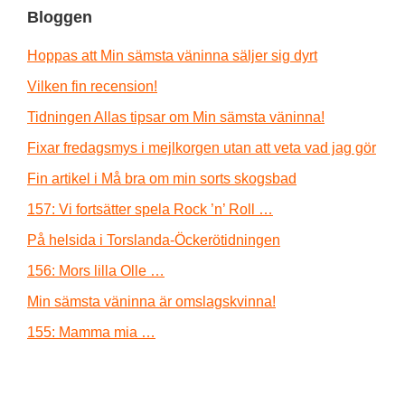
Bloggen
Hoppas att Min sämsta väninna säljer sig dyrt
Vilken fin recension!
Tidningen Allas tipsar om Min sämsta väninna!
Fixar fredagsmys i mejlkorgen utan att veta vad jag gör
Fin artikel i Må bra om min sorts skogsbad
157: Vi fortsätter spela Rock ’n’ Roll …
På helsida i Torslanda-Öckerötidningen
156: Mors lilla Olle …
Min sämsta väninna är omslagskvinna!
155: Mamma mia …