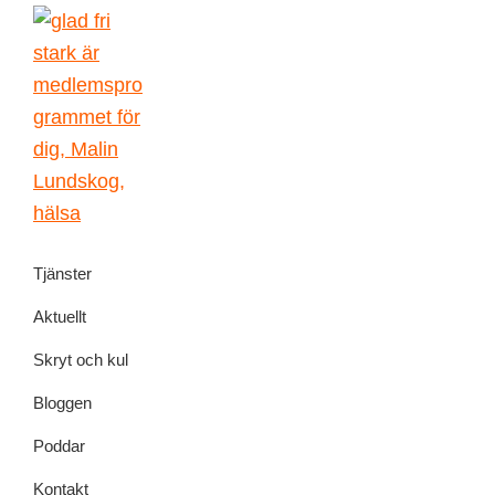
Skip
Skip
Skip
Skip
to
to
to
to
primary
main
primary
footer
navigation
content
sidebar
Malin
författarskap
Lundskog
Tjänster
och
livsglädje
Aktuellt
Skryt och kul
Bloggen
Poddar
Kontakt