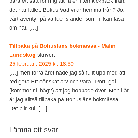
bara ett sätt för mig att få en liten kickback från, i
det här fallet, Bokus.Vad vi är hemma från? Jo,
vårt äventyr på världens ände, som ni kan läsa
om här. […]
Tillbaka på Bohusläns bokmässa - Malin
Lundskog
skriver:
25 februari, 2025 kl. 18:50
[…] men förra året hade jag så fullt upp med att
redigera Ett oönskat arv och vara i Portugal
(kommer ni ihåg?) att jag hoppade över. Men i år
är jag alltså tillbaka på Bohusläns bokmässa.
Det blir kul. […]
Lämna ett svar