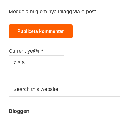
Meddela mig om nya inlägg via e-post.
Current ye@r
*
Primary
Search
this
Sidebar
website
Bloggen