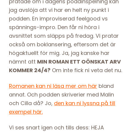
pratade om i dagens poddinspelning kan
jag avslöja att vi har en helt ny punkt i
podden. En improviserad feelgood vs
spännings-impro. Den får ni höra i
avsnittet som släpps på fredag. Vi pratar
också om boklansering, eftersom det är
högaktuellt för mig. Ja, jag kanske har
nämnt att
MIN ROMAN ETT OÖNSKAT ARV
KOMMER 24/4?
Om inte fick ni veta det nu.
Romanen kan ni läsa mer om här
bland
annat. Och podden skriverier med Malin
och Cilla då? Jo,
den kan ni lyssna på till
exempel här.
Vi ses snart igen och tills dess: HEJA