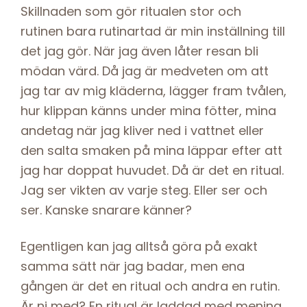
Skillnaden som gör ritualen stor och
rutinen bara rutinartad är min inställning till
det jag gör. När jag även låter resan bli
mödan värd. Då jag är medveten om att
jag tar av mig kläderna, lägger fram tvålen,
hur klippan känns under mina fötter, mina
andetag när jag kliver ned i vattnet eller
den salta smaken på mina läppar efter att
jag har doppat huvudet. Då är det en ritual.
Jag ser vikten av varje steg. Eller ser och
ser. Kanske snarare känner?
Egentligen kan jag alltså göra på exakt
samma sätt när jag badar, men ena
gången är det en ritual och andra en rutin.
Är ni med? En ritual är laddad med mening,