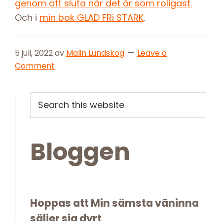
genom att sluta när det är som roligast
.
Och i
min bok GLAD FRi STARK
.
5 juli, 2022
av
Malin Lundskog
Leave a
Comment
Primary
Search
this
Sidebar
website
Bloggen
Hoppas att Min sämsta väninna
säljer sig dyrt