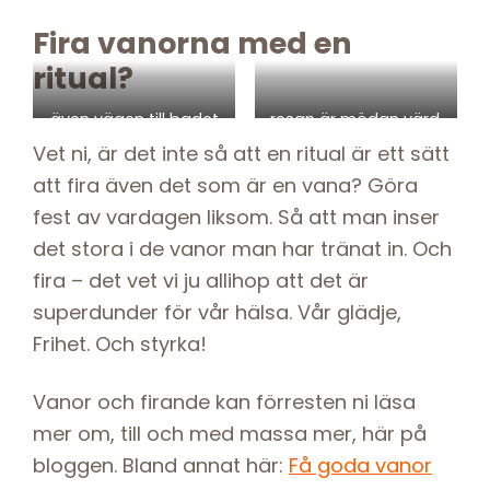
Fira vanorna med en
ritual?
även vägen till badet
resan är mödan värd,
kan ju ingå i en ritual
som vi vet
Vet ni, är det inte så att en ritual är ett sätt
att fira även det som är en vana? Göra
fest av vardagen liksom. Så att man inser
det stora i de vanor man har tränat in. Och
fira – det vet vi ju allihop att det är
superdunder för vår hälsa. Vår glädje,
Frihet. Och styrka!
Vanor och firande kan förresten ni läsa
mer om, till och med massa mer, här på
bloggen. Bland annat här:
Få goda vanor