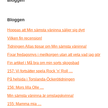
Bloggen
Bloggen
Hoppas att Min sämsta väninna säljer sig dyrt
Vilken fin recension!
Tidningen Allas tipsar om Min sämsta väninna!
Fixar fredagsmys i mejlkorgen utan att veta vad jag gör
Fin artikel i Må bra om min sorts skogsbad
157: Vi fortsätter spela Rock ’n’ Roll …
På helsida i Torslanda-Öckerötidningen
156: Mors lilla Olle …
Min sämsta väninna är omslagskvinna!
155: Mamma mia …