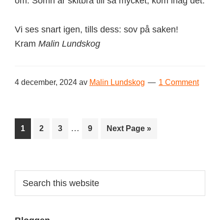
om. Sömn är skitbra till så mycket, kom ihåg det.
Vi ses snart igen, tills dess: sov på saken!
Kram
Malin Lundskog
4 december, 2024
av
Malin Lundskog
1 Comment
Interim
…
Page
Page
Page
Page
Go
1
2
3
9
Next Page »
pages
to
omitted
Primary
Search
this
Sidebar
website