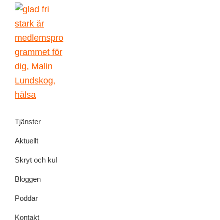
Skip
Skip
Skip
Skip
to
to
to
to
primary
main
primary
footer
navigation
content
sidebar
Malin
författarskap
Lundskog
Tjänster
och
livsglädje
Aktuellt
Skryt och kul
Bloggen
Poddar
Kontakt