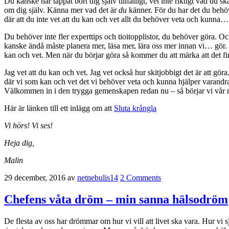
Du kanske har tappat bort dig själv tillfälligt, vet inte riktigt vad du 
om dig själv. Känna mer vad det är
du
känner. För du har det du behöve
där att du inte vet att du kan och vet allt du behöver veta och kunna…
Du behöver inte fler experttips och tioitopplistor, du behöver göra. Och
kanske ändå måste planera mer, läsa mer, lära oss mer innan vi… gör. 
kan och vet. Men när du börjar göra så kommer du att märka att det fi
Jag vet att du kan och vet. Jag vet också hur skitjobbigt det är att g
där vi som kan och vet det vi behöver veta och kunna hjälper varandra 
Välkommen in i den trygga gemenskapen redan nu – så börjar vi vår 
Här är länken till ett inlägg om att
Sluta krångla
Vi hörs! Vi ses!
Heja dig,
Malin
29 december, 2016
av
netnebulis14
2 Comments
Chefens våta dröm – min sanna hälsodröm
De flesta av oss har drömmar om hur vi vill att livet ska vara. Hur vi