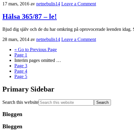
17 mars, 2016
av
netnebulis14
Leave a Comment
Hälsa 365/87 – le!
Bjud dig själv och de du har omkring på oprovocerade leenden idag. Spr
28 mars, 2014
av
netnebulis14
Leave a Comment
«
Go to
Previous Page
Page
1
Interim pages omitted
…
Page
3
Page
4
Page
5
Primary Sidebar
Search this website
Bloggen
Bloggen