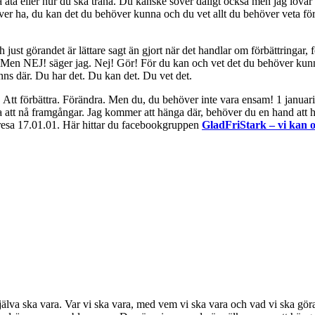
ska äta eller hur du ska träna. Du kanske sover dåligt också men jag lovar
r ha, du kan det du behöver kunna och du vet allt du behöver veta för at
 just görandet är lättare sagt än gjort när det handlar om förbättringar, 
Men NEJ! säger jag. Nej! Gör! För du kan och vet det du behöver kunna oc
nns där. Du har det. Du kan det. Du vet det.
öra. Att förbättra. Förändra. Men du, du behöver inte vara ensam! 1 jan
att nå framgångar. Jag kommer att hänga där, behöver du en hand att hål
resa 17.01.01. Här hittar du facebookgruppen
GladFriStark – vi kan oc
 själva ska vara. Var vi ska vara, med vem vi ska vara och vad vi ska gö