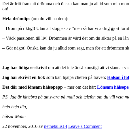
Det är fritt fram att drömma och önska kan man ju alltid som min mo
on!
Heta drömtips
(om du vill ha dem):
– Dröm på riktigt! Utan att stoppas av ”men så har vi aldrig gjort föru
– Väck passionen till liv! Drömmen är värd det om du siktar på en lån
– Gör något! Önska kan du ju alltid som sagt, men för att drömmen sk
Jag har tidigare skrivit
om att det inte är så konstigt att vi stannar
Jag har skrivit en bok
som kan hjälpa chefen på traven:
Hälsan i fo
Det där med lönsam hälsopepp
– mer om det här:
Lönsam hälsop
PS. Jag är jättebra på att svara på mail och telefon om du vill vet
heja heja dig,
hälsar Malin
22 november, 2016
av
netnebulis14
Leave a Comment