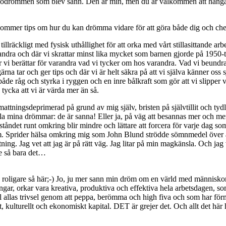
lsodrömmen som blev sann. Den är min, men du är välkommen att häng
r kommer tips om hur du kan drömma vidare för att göra både dig och ch
llräckligt med fysisk uthållighet för att orka med vårt stillasittande arbe
 varandra och där vi skrattar minst lika mycket som barnen gjorde på 1950
 där vi berättar för varandra vad vi tycker om hos varandra. Vad vi beun
na tar och ger tips och där vi är helt säkra på att vi själva känner oss
har både råg och styrka i ryggen och en inre bålkraft som gör att vi slipp
tycka att vi är värda mer än så.
ttningsdeprimerad på grund av mig själv, bristen på självtillit och tydl
alla mina drömmar: de är sanna! Eller ja, på väg att besannas mer och m
tståndet runt omkring blir mindre och lättare att forcera för varje dag 
ksom. Sprider hälsa omkring mig som John Blund strödde sömnmedel över a
riktning. Jag vet att jag är på rätt väg. Jag litar på min magkänsla. Och j
te så bara det…
roligare så här;-) Jo, ju mer sann min dröm om en värld med människor s
gar, orkar vara kreativa, produktiva och effektiva hela arbetsdagen, som
ill allas trivsel genom att peppa, berömma och high fiva och som har för
, kulturellt och ekonomiskt kapital. DET är grejer det. Och allt det här