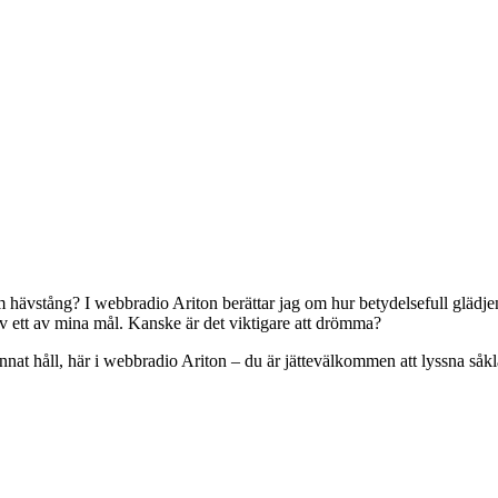
som hävstång? I webbradio Ariton berättar jag om hur betydelsefull gläd
 av ett av mina mål. Kanske är det viktigare att drömma?
nnat håll, här i webbradio Ariton – du är jättevälkommen att lyssna såkl