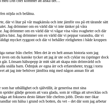
a med Din chef kommer att älska det…
efen nöjda och belåtna.
te, där vi litar på vår magkänsla och inte jämför oss på ett tärande sätt
-talet. Jag drömmer om en värld där vi inte tänker på våra
drar. Jag drömmer om en värld där vi vågar visa våra svagheter och där
 själva bäst. Jag drömmer om en värld där vi peppar varandra, där vi
er väldigt mycket ryggont och där vi behåller rörligheten i både kroppen
iga ramar från chefer. Men det är en helt annan historia som jag
er även om du kanske tycker att jag är ute och cyklar nu (springer dock
som går. Lönsam hälsopepp är mitt sätt att skapa min drömvärld och
lla snälla barn. Ödmjuk av egna ärr och erfarenheter, trygg i torra
ag vet att jag inte behöver jämföra mig med någon annan för att
om har uthållighet och självtillit, är generösa mot sina
 sprider glädje genom att vara glada, som är villiga att utvecklas och
måga att fokusera desto lättare blir chefens jobb. Desto mer ökar
 handlar om hälsa i grund och botten, du vet – det där som jag arbetar