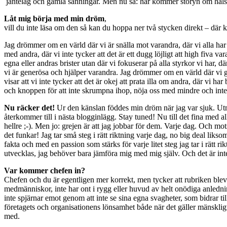
jantelag och gamla sanningar. Men nu så: här kommer storyn om hä
Låt mig börja med min dröm
,
vill du inte läsa om den så kan du hoppa ner två stycken direkt – dä
Jag drömmer om en värld där vi är snälla mot varandra, där vi alla har ti
med andra, där vi inte tycker att det är ett dugg löjligt att high fiva
egna eller andras brister utan där vi fokuserar på alla styrkor vi har,
vi är generösa och hjälper varandra. Jag drömmer om en värld där vi gär
visar att vi inte tycker att det är okej att prata illa om andra, där vi 
och knoppen för att inte skrumpna ihop, nöja oss med mindre och inte 
Nu räcker det!
Ur den känslan föddes min dröm när jag var sjuk. Utma
återkommer till i nästa blogginlägg. Stay tuned! Nu till det fina med 
hellre ;-). Men jo: grejen är att jag jobbar för dem. Varje dag. Och mo
det funkar! Jag tar små steg i rätt riktning varje dag, no big deal li
fakta och med en passion som stärks för varje litet steg jag tar i rätt 
utvecklas, jag behöver bara jämföra mig med mig själv. Och det är in
Var kommer chefen in?
Chefen och du är egentligen mer korrekt, men tycker att rubriken blev 
medmänniskor, inte har ont i rygg eller huvud av helt onödiga anlednin
inte spjärnar emot genom att inte se sina egna svagheter, som bidrar t
företagets och organisationens lönsamhet både när det gäller mänskligt
med.