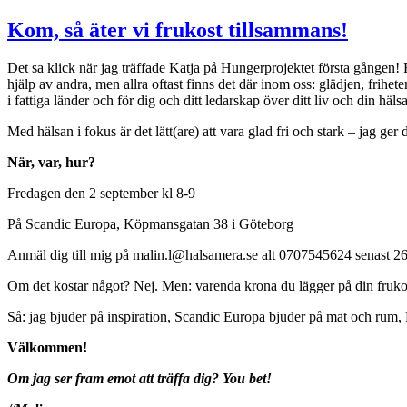
Kom, så äter vi frukost tillsammans!
Det sa klick när jag träffade Katja på Hungerprojektet första gången! F
hjälp av andra, men allra oftast finns det där inom oss: glädjen, frih
i fattiga länder och för dig och ditt ledarskap över ditt liv och din hälsa
Med hälsan i fokus är det lätt(are) att vara glad fri och stark – jag ger
När, var, hur?
Fredagen den 2 september kl 8-9
På Scandic Europa, Köpmansgatan 38 i Göteborg
Anmäl dig till mig på malin.l@halsamera.se alt 0707545624 senast 26
Om det kostar något? Nej. Men: varenda krona du lägger på din fruko
Så: jag bjuder på inspiration, Scandic Europa bjuder på mat och rum
Välkommen!
Om jag ser fram emot att träffa dig? You bet!