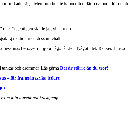
rmor brukade säga. Men om du inte känner den där passionen för det du 
t” eller ”egentligen skulle jag vilja, men…”
gsiktig relation med dess innehåll
a besannas behöver du göra något åt den. Något litet. Räcker. Lite oc
 vid tankar och drömmar. Läs gärna
Det är större än du tror!
kus – för framgångsrika ledare
epp
a mer om min lönsamma hälsopepp.