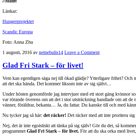
//Malin
Länkar:
Hungerprojektet
Scandic Europa
Foto: Anna Zhu
1 augusti, 2016
av
netnebulis14
Leave a Comment
Glad Fri Stark – för livet!
Vem kan egentligen säga nej till ökad glädje? Ytterligare frihet? Och m
att det ska hända. Det kommer liksom inte av sig självt…
Under hösten genomförde jag intervjuer med ett stort gäng kvinnor som 
var rörande överens om att det i stor utsträckning handlade om att de ne
vänner, föräldrar, bekanta… Ja, du fattar. Du kanske till och med kän
Nu tycker jag så här:
det räcker!
Det räcker med att inte proritera sig 
Nej, det är inte egoistiskt att tänka på sig själv! Gör du det, så kommer
programmet
Glad Fri Stark – för livet.
För att du ska orka med livet, 