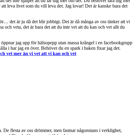
 att det inte hjälper att du lär dig mer om det. Du behöver lära dig mer
t leva livet som du vill leva det. Jag lovar! Det är kanske bara det
för… det är ju då det blir jobbigt. Det är då många av oss tänker att vi
h veta, det är bara det att du inte vet att du kan och vet allt du
uari öppnar jag upp för hälsopepp utan massa krångel i en facebookgrupp
la i har jag en över. Behöver du en spark i baken fixar jag det.
h vet mer än vi vet att vi kan och vet
ra. De flesta av oss drömmer, men fastnar någonstans i verklighet,