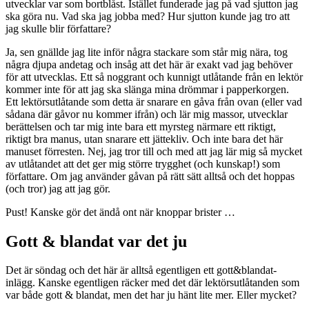
utvecklar var som bortblåst. Istället funderade jag på vad sjutton jag
ska göra nu. Vad ska jag jobba med? Hur sjutton kunde jag tro att
jag skulle blir författare?
Ja, sen gnällde jag lite inför några stackare som står mig nära, tog
några djupa andetag och insåg att det här är exakt vad jag behöver
för att utvecklas. Ett så noggrant och kunnigt utlåtande från en lektör
kommer inte för att jag ska slänga mina drömmar i papperkorgen.
Ett lektörsutlåtande som detta är snarare en gåva från ovan (eller vad
sådana där gåvor nu kommer ifrån) och lär mig massor, utvecklar
berättelsen och tar mig inte bara ett myrsteg närmare ett riktigt,
riktigt bra manus, utan snarare ett jättekliv. Och inte bara det här
manuset förresten. Nej, jag tror till och med att jag lär mig så mycket
av utlåtandet att det ger mig större trygghet (och kunskap!) som
författare. Om jag använder gåvan på rätt sätt alltså och det hoppas
(och tror) jag att jag gör.
Pust! Kanske gör det ändå ont när knoppar brister …
Gott & blandat var det ju
Det är söndag och det här är alltså egentligen ett gott&blandat-
inlägg. Kanske egentligen räcker med det där lektörsutlåtanden som
var både gott & blandat, men det har ju hänt lite mer. Eller mycket?