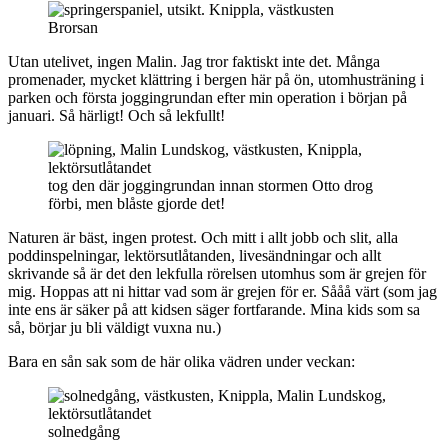
Brorsan
Utan utelivet, ingen Malin. Jag tror faktiskt inte det. Många
promenader, mycket klättring i bergen här på ön, utomhusträning i
parken och första joggingrundan efter min operation i början på
januari. Så härligt! Och så lekfullt!
tog den där joggingrundan innan stormen Otto drog
förbi, men blåste gjorde det!
Naturen är bäst, ingen protest. Och mitt i allt jobb och slit, alla
poddinspelningar, lektörsutlåtanden, livesändningar och allt
skrivande så är det den lekfulla rörelsen utomhus som är grejen för
mig. Hoppas att ni hittar vad som är grejen för er. Sååå värt (som jag
inte ens är säker på att kidsen säger fortfarande. Mina kids som sa
så, börjar ju bli väldigt vuxna nu.)
Bara en sån sak som de här olika vädren under veckan:
solnedgång