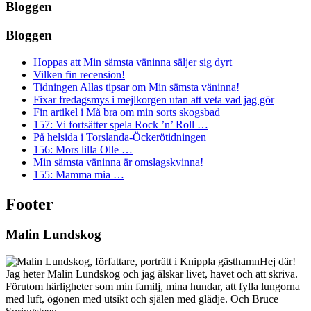
Bloggen
Bloggen
Hoppas att Min sämsta väninna säljer sig dyrt
Vilken fin recension!
Tidningen Allas tipsar om Min sämsta väninna!
Fixar fredagsmys i mejlkorgen utan att veta vad jag gör
Fin artikel i Må bra om min sorts skogsbad
157: Vi fortsätter spela Rock ’n’ Roll …
På helsida i Torslanda-Öckerötidningen
156: Mors lilla Olle …
Min sämsta väninna är omslagskvinna!
155: Mamma mia …
Footer
Malin Lundskog
Hej där!
Jag heter Malin Lundskog och jag älskar livet, havet och att skriva.
Förutom härligheter som min familj, mina hundar, att fylla lungorna
med luft, ögonen med utsikt och själen med glädje. Och Bruce