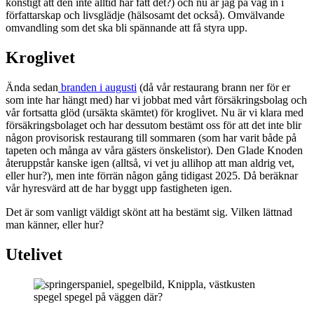
konstigt att den inte alltid har fått det?) och nu är jag på väg in i
författarskap och livsglädje (hälsosamt det också). Omvälvande
omvandling som det ska bli spännande att få styra upp.
Kroglivet
Ända sedan
branden i augusti
(då vår restaurang brann ner för er
som inte har hängt med) har vi jobbat med vårt försäkringsbolag och
vår fortsatta glöd (ursäkta skämtet) för kroglivet. Nu är vi klara med
försäkringsbolaget och har dessutom bestämt oss för att det inte blir
någon provisorisk restaurang till sommaren (som har varit både på
tapeten och många av våra gästers önskelistor). Den Glade Knoden
återuppstår kanske igen (alltså, vi vet ju allihop att man aldrig vet,
eller hur?), men inte förrän någon gång tidigast 2025. Då beräknar
vår hyresvärd att de har byggt upp fastigheten igen.
Det är som vanligt väldigt skönt att ha bestämt sig. Vilken lättnad
man känner, eller hur?
Utelivet
spegel spegel på väggen där?