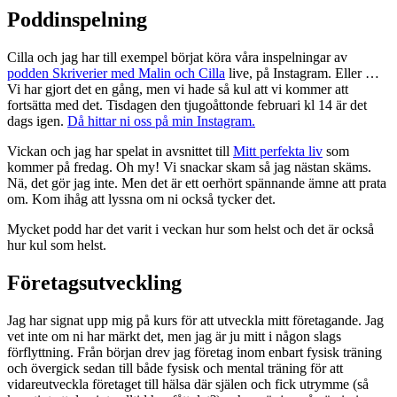
Poddinspelning
Cilla och jag har till exempel börjat köra våra inspelningar av
podden Skriverier med Malin och Cilla
live, på Instagram. Eller …
Vi har gjort det en gång, men vi hade så kul att vi kommer att
fortsätta med det. Tisdagen den tjugoåttonde februari kl 14 är det
dags igen.
Då hittar ni oss på min Instagram.
Vickan och jag har spelat in avsnittet till
Mitt perfekta liv
som
kommer på fredag. Oh my! Vi snackar skam så jag nästan skäms.
Nä, det gör jag inte. Men det är ett oerhört spännande ämne att prata
om. Kom ihåg att lyssna om ni också tycker det.
Mycket podd har det varit i veckan hur som helst och det är också
hur kul som helst.
Företagsutveckling
Jag har signat upp mig på kurs för att utveckla mitt företagande. Jag
vet inte om ni har märkt det, men jag är ju mitt i någon slags
förflyttning. Från början drev jag företag inom enbart fysisk träning
och övergick sedan till både fysisk och mental träning för att
vidareutveckla företaget till hälsa där själen och fick utrymme (så