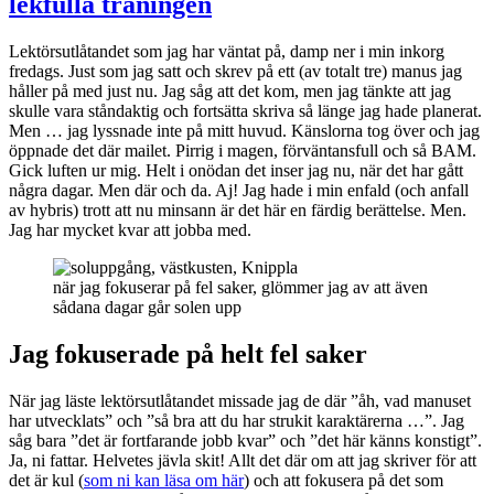
lekfulla träningen
Lektörsutlåtandet som jag har väntat på, damp ner i min inkorg
fredags. Just som jag satt och skrev på ett (av totalt tre) manus jag
håller på med just nu. Jag såg att det kom, men jag tänkte att jag
skulle vara ståndaktig och fortsätta skriva så länge jag hade planerat.
Men … jag lyssnade inte på mitt huvud. Känslorna tog över och jag
öppnade det där mailet. Pirrig i magen, förväntansfull och så BAM.
Gick luften ur mig. Helt i onödan det inser jag nu, när det har gått
några dagar. Men där och da. Aj! Jag hade i min enfald (och anfall
av hybris) trott att nu minsann är det här en färdig berättelse. Men.
Jag har mycket kvar att jobba med.
när jag fokuserar på fel saker, glömmer jag av att även
sådana dagar går solen upp
Jag fokuserade på helt fel saker
När jag läste lektörsutlåtandet missade jag de där ”åh, vad manuset
har utvecklats” och ”så bra att du har strukit karaktärerna …”. Jag
såg bara ”det är fortfarande jobb kvar” och ”det här känns konstigt”.
Ja, ni fattar. Helvetes jävla skit! Allt det där om att jag skriver för att
det är kul (
som ni kan läsa om här
) och att fokusera på det som