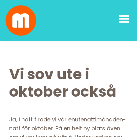
Skip
Skip
Skip
Skip
to
to
to
to
primary
main
primary
footer
navigation
content
sidebar
Malin
författarskap
Lundskog
och
livsglädje
Vi sov ute i
oktober också
Ja, i natt firade vi vår enutenattimånaden-
natt för oktober. På en helt ny plats även