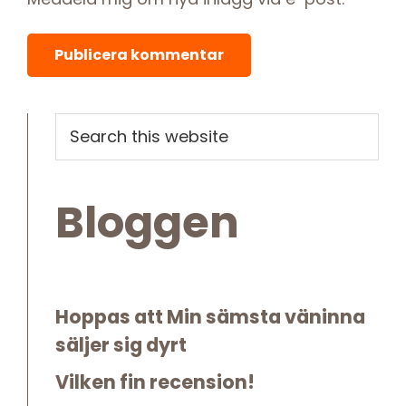
Primary
Search
this
Sidebar
website
Bloggen
Hoppas att Min sämsta väninna
säljer sig dyrt
Vilken fin recension!