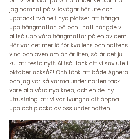
om vi var kvar på vår ö. Under veckan har
jag hamnat på villovägar här ute och
upptäckt två helt nya platser att hänga
upp hängmattan på och i natt hängde vi
alltså upp våra hängmattor på en av dem.
Här var det mer lä för kvällens och nattens
vind och även om ön är liten, så är det ju
kul att testa nytt. Alltså, tänk att vi sov ute i
oktober också?! Och tänk att både Agneta
och jag var så varma under natten tack
vare alla våra nya knep, och en del ny
utrustning, att vi var tvungna att öppna
upp och plocka av oss under natten.