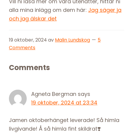
Vill ni läsa mer om våra utenätter, hittar ni
alla mina inlägg om dem här:
Jag säger ja
och jag älskar det
19 oktober, 2024
av
Malin Lundskog
5
Comments
Reader
Comments
Interactions
Agneta Bergman
says
19 oktober, 2024 at 23:34
Jamen oktoberhänget leverade! Så himla
livgivande! Å så himla fint skildrat❣️