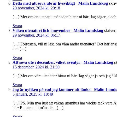
Detta med att sova ute är livsviktigt - Malin Lundskog
skriv
20 november, 2024 kl. 20:18
[…] Mer om en utenatt i månaden hittar ni här: Jag säger ja och
Svara
Vilken utenatt vi fick i november - Malin Lundskog
skriver:
29 november, 2024 kl. 06:17
[…] Förresten, vill ni läsa om våra andra utenätter? Det här är s
det. […]
Svara
Att sova ute i december, vilket äventyr - Malin Lundskog
s
15 december, 2024 kl. 21:30
[…] Mer om våra utenätter hittar ni här: Jag säger ja och jag äl
Svara
Jag är nyfiken på vad jag kommer att tänka - Malin Lund
5 januari, 2025 kl. 18:49
[…] PS. Min nya lust att vakna utomhus har väckts tack vare Agn
här: En utenatt i månaden. […]
Svara