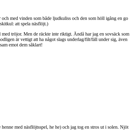
renar och med vinden som både ljudkuliss och den som höll igång en go
tkul: att spela näsflöjt.)
l med tröjor. Men de räckte inte riktigt. Ändå har jag en sovsäck som
ligen är vettigt att ha något slags underlag/filt/fäll under sig, även
cksam emot dem såklart!
enne med näsflöjtsspel, he he) och jag tog en stros ut i solen. Njöt