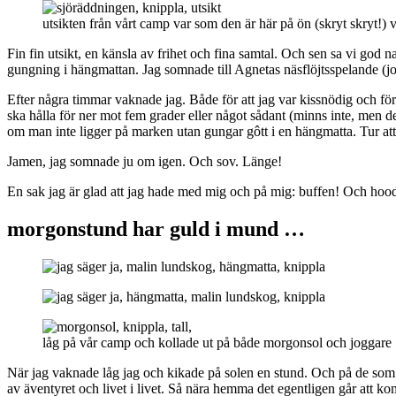
utsikten från vårt camp var som den är här på ön (skryt skryt!) 
Fin fin utsikt, en känsla av frihet och fina samtal. Och sen sa vi god
gungning i hängmattan. Jag somnade till Agnetas näsflöjtsspelande (jo 
Efter några timmar vaknade jag. Både för att jag var kissnödig och för
ska hålla för ner mot fem grader eller något sådant (minns inte, men de
om man inte ligger på marken utan gungar gôtt i en hängmatta. Tur att v
Jamen, jag somnade ju om igen. Och sov. Länge!
En sak jag är glad att jag hade med mig och på mig: buffen! Och hoodi
morgonstund har guld i mund …
låg på vår camp och kollade ut på både morgonsol och joggar
När jag vaknade låg jag och kikade på solen en stund. Och på de som j
av äventyret och livet i livet. Så nära hemma det egentligen går att k