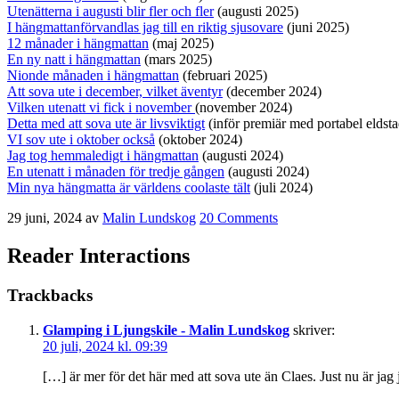
Utenätterna i augusti blir fler och fler
(augusti 2025)
I hängmattanförvandlas jag till en riktig sjusovare
(juni 2025)
12 månader i hängmattan
(maj 2025)
En ny natt i hängmattan
(mars 2025)
Nionde månaden i hängmattan
(februari 2025)
Att sova ute i december, vilket äventyr
(december 2024)
Vilken utenatt vi fick i november
(november 2024)
Detta med att sova ute är livsviktigt
(inför premiär med portabel elds
VI sov ute i oktober också
(oktober 2024)
Jag tog hemmaledigt i hängmattan
(augusti 2024)
En utenatt i månaden för tredje gången
(augusti 2024)
Min nya hängmatta är världens coolaste tält
(juli 2024)
29 juni, 2024
av
Malin Lundskog
20 Comments
Reader Interactions
Trackbacks
Glamping i Ljungskile - Malin Lundskog
skriver:
20 juli, 2024 kl. 09:39
[…] är mer för det här med att sova ute än Claes. Just nu är ja