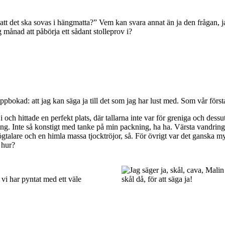
t det ska sovas i hängmatta?” Vem kan svara annat än ja den frågan, jag
g månad att påbörja ett sådant stolleprov i?
a uppbokad: att jag kan säga ja till det som jag har lust med. Som vår först
i och hittade en perfekt plats, där tallarna inte var för greniga och des
ring. Inte så konstigt med tanke på min packning, ha ha. Värsta vandri
talare och en himla massa tjocktröjor, så. För övrigt var det ganska mys
r hur?
 vi har pyntat med ett väle
skål då, för att säga ja!