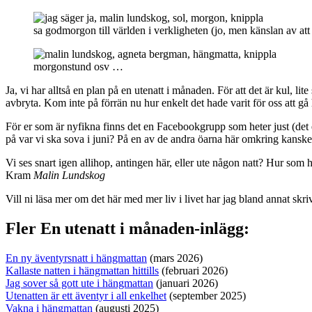
sa godmorgon till världen i verkligheten (jo, men känslan av att 
morgonstund osv …
Ja, vi har alltså en plan på en utenatt i månaden. För att det är kul, l
avbryta. Kom inte på förrän nu hur enkelt det hade varit för oss att gå
För er som är nyfikna finns det en Facebookgrupp som heter just (det e
på var vi ska sova i juni? På en av de andra öarna här omkring kansk
Vi ses snart igen allihop, antingen här, eller ute någon natt? Hur som hel
Kram
Malin Lundskog
Vill ni läsa mer om det här med mer liv i livet har jag bland annat skri
Fler En utenatt i månaden-inlägg:
En ny äventyrsnatt i hängmattan
(mars 2026)
Kallaste natten i hängmattan hittills
(februari 2026)
Jag sover så gott ute i hängmattan
(januari 2026)
Utenatten är ett äventyr i all enkelhet
(september 2025)
Vakna i hängmattan
(augusti 2025)