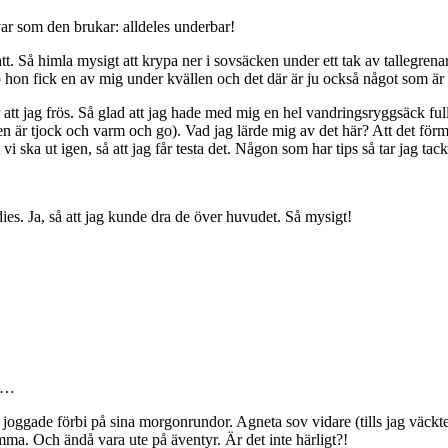
var som den brukar: alldeles underbar!
 natt. Så himla mysigt att krypa ner i sovsäcken under ett tak av talleg
hon fick en av mig under kvällen och det där är ju också något som är ski
 att jag frös. Så glad att jag hade med mig en hel vandringsryggsäck ful
n är tjock och varm och go). Vad jag lärde mig av det här? Att det förmod
i ska ut igen, så att jag får testa det. Någon som har tips så tar jag ta
es. Ja, så att jag kunde dra de över huvudet. Så mysigt!
e …
oggade förbi på sina morgonrundor. Agneta sov vidare (tills jag väckte h
omma. Och ändå vara ute på äventyr. Är det inte härligt?!