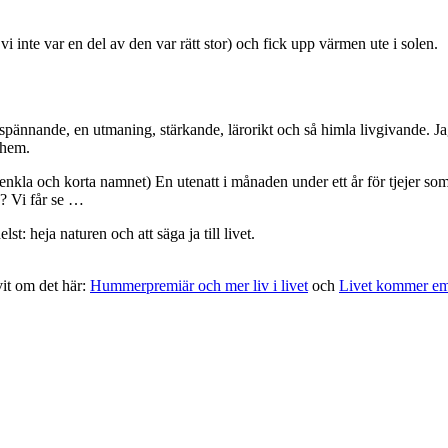
vi inte var en del av den var rätt stor) och fick upp värmen ute i solen.
ite spännande, en utmaning, stärkande, lärorikt och så himla livgivande. Ja
 hem.
nkla och korta namnet) En utenatt i månaden under ett år för tjejer som
e? Vi får se …
st: heja naturen och att säga ja till livet.
vit om det här:
Hummerpremiär och mer liv i livet
och
Livet kommer eme