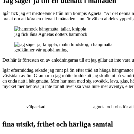
Jag säger ja till en utenatt i månaden
Igår fick jag ett meddelande från min kompis Agneta. ”Är det denna nat
pratat om att köra en utenatt i månaden. Juni är väl en alldeles ypperli
jag fick låna Agnetas dotters hammock
godkänner vår upphängning
Det här är förresten en av anledningarna till att jag gillar att inte var
Igår eftermiddag rekade jag runt på ön efter träd att hänga hängmattor 
västsidan av ön. Grannarna jag mötte trodde att jag skulle ut på vand
en enda natt i hängmatta. Men har man med sig sovsäck, lava, glas, hög
mycket mer behövs ju inte för att livet ska vara liiite mer äventyr, elle
välpackad
agneta och obs för att
fina utsikt, frihet och härliga samtal