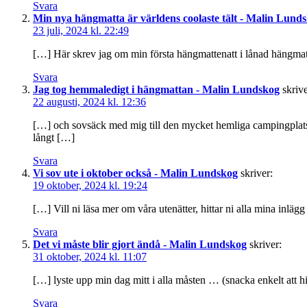
Svara
Min nya hängmatta är världens coolaste tält - Malin Lund
23 juli, 2024 kl. 22:49
[…] Här skrev jag om min första hängmattenatt i lånad hängmatt
Svara
Jag tog hemmaledigt i hängmattan - Malin Lundskog
skrive
22 augusti, 2024 kl. 12:36
[…] och sovsäck med mig till den mycket hemliga campingplatsen
långt […]
Svara
Vi sov ute i oktober också - Malin Lundskog
skriver:
19 oktober, 2024 kl. 19:24
[…] Vill ni läsa mer om våra utenätter, hittar ni alla mina inläg
Svara
Det vi måste blir gjort ändå - Malin Lundskog
skriver:
31 oktober, 2024 kl. 11:07
[…] lyste upp min dag mitt i alla måsten … (snacka enkelt att h
Svara