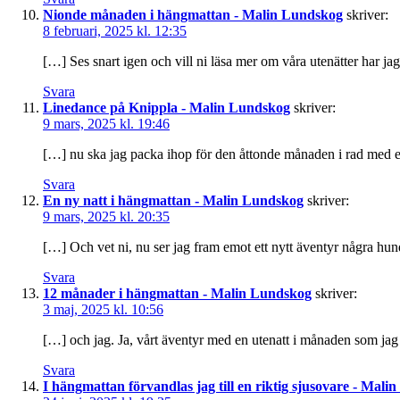
Nionde månaden i hängmattan - Malin Lundskog
skriver:
8 februari, 2025 kl. 12:35
[…] Ses snart igen och vill ni läsa mer om våra utenätter har jag 
Svara
Linedance på Knippla - Malin Lundskog
skriver:
9 mars, 2025 kl. 19:46
[…] nu ska jag packa ihop för den åttonde månaden i rad med en
Svara
En ny natt i hängmattan - Malin Lundskog
skriver:
9 mars, 2025 kl. 20:35
[…] Och vet ni, nu ser jag fram emot ett nytt äventyr några hun
Svara
12 månader i hängmattan - Malin Lundskog
skriver:
3 maj, 2025 kl. 10:56
[…] och jag. Ja, vårt äventyr med en utenatt i månaden som jag h
Svara
I hängmattan förvandlas jag till en riktig sjusovare - Mal