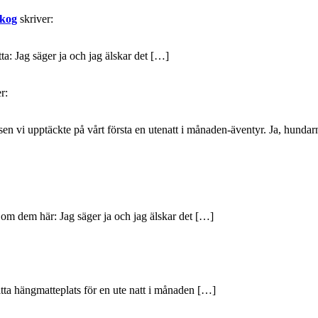
skog
skriver:
a: Jag säger ja och jag älskar det […]
r:
 vi upptäckte på vårt första en utenatt i månaden-äventyr. Ja, hundarn
g om dem här: Jag säger ja och jag älskar det […]
itta hängmatteplats för en ute natt i månaden […]