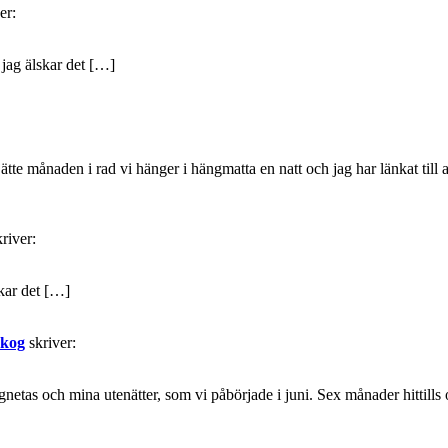
er:
 jag älskar det […]
jätte månaden i rad vi hänger i hängmatta en natt och jag har länkat till 
kriver:
skar det […]
skog
skriver:
etas och mina utenätter, som vi påbörjade i juni. Sex månader hittills o