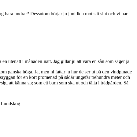
 bara undrar? Dessutom börjar ju juni lida mot sitt slut och vi har
a en utenatt i månaden-natt. Jag gillar ju att vara en sån som säger ja.
sutom ganska höga. Ja, men ni fattar ju hur de ser ut på den vindpinade
ngsryggan för en kort promenad på sådär ungefär trehundra meter och
igt att känna sig som ett barn som ska ut och tälta i trädgården. Så