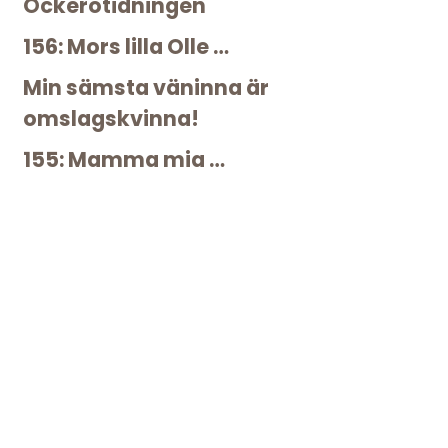
Öckerötidningen
156: Mors lilla Olle …
Min sämsta väninna är
omslagskvinna!
155: Mamma mia …