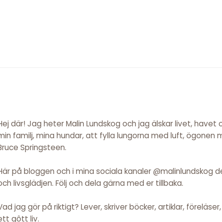
Hej där! Jag heter Malin Lundskog och jag älskar livet, havet
min familj, mina hundar, att fylla lungorna med luft, ögonen
Bruce Springsteen.
Här på bloggen och i mina sociala kanaler @malinlundskog del
och livsglädjen. Följ och dela gärna med er tillbaka.
Vad jag gör på riktigt? Lever, skriver böcker, artiklar, föreläse
ett gôtt liv.