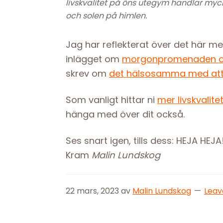
livskvalitet på öns utegym handlar myc
och solen på himlen.
Jag har reflekterat över det här med
inlägget om
morgonpromenaden och
skrev om
det hälsosamma med att v
Som vanligt hittar ni
mer livskvalit
hänga med över dit också.
Ses snart igen, tills dess: HEJA HEJA
Kram
Malin Lundskog
22 mars, 2023
av
Malin Lundskog
Lea