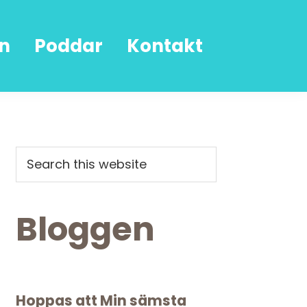
n
Poddar
Kontakt
Primary
Search
this
Sidebar
website
Bloggen
Hoppas att Min sämsta