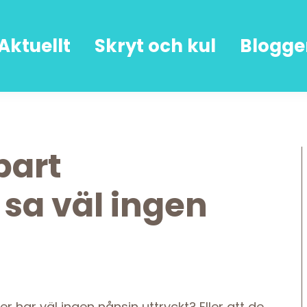
Aktuellt
Skryt och kul
Blogge
bart
 sa väl ingen
ver har väl ingen nånsin uttryckt? Eller att de