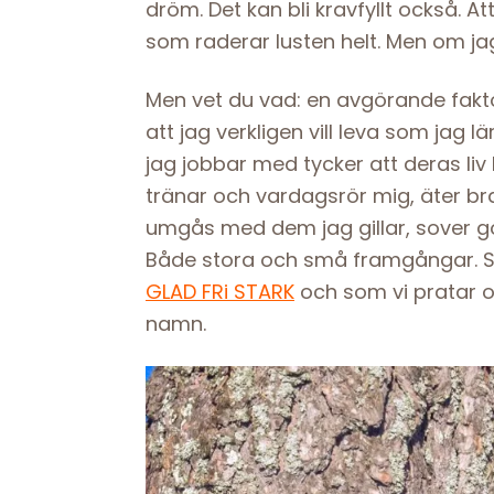
dröm. Det kan bli kravfyllt också. A
som raderar lusten helt. Men om jag i
Men vet du vad: en avgörande faktor 
att jag verkligen vill leva som jag lä
jag jobbar med tycker att deras liv b
tränar och vardagsrör mig, äter br
umgås med dem jag gillar, sover gott
Både stora och små framgångar. S
GLAD FRi STARK
och som vi pratar 
namn.