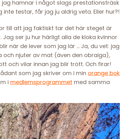
tt jag hamnar i något slags prestationsträsk
nte testar, får jag ju aldrig veta. Eller hur?!
till att jag faktiskt tar det här steget är
r. Jag ser ju hur härligt alla de kloka kvinnor
lir när de lever som jag lär … Ja, du vet: jag
a och njuter av mat (även den obraiga),
 och vilar innan jag blir trött. Och firar!
ådant som jag skriver om i min
orange bok
om i
medlemsprogrammet
med samma