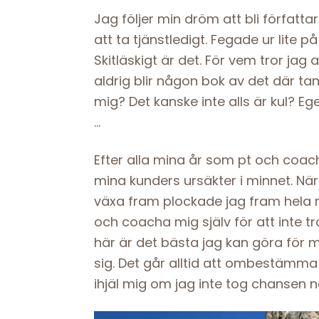
Jag följer min dröm att bli förfat
att ta tjänstledigt. Fegade ur lite
Skitläskigt är det. För vem tror jag
aldrig blir någon bok av det där 
mig? Det kanske inte alls är kul? Eg
…
Efter alla mina år som pt och coach
mina kunders ursäkter i minnet. Nä
växa fram plockade jag fram hela r
och coacha mig själv för att inte tro 
här är det bästa jag kan göra för 
sig. Det går alltid att ombestämma 
ihjäl mig om jag inte tog chansen n