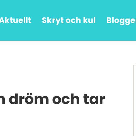
Aktuellt
Skryt och kul
Blogge
in dröm och tar