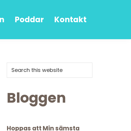
n
Poddar
Kontakt
Primary
Search
this
Sidebar
website
Bloggen
Hoppas att Min sämsta