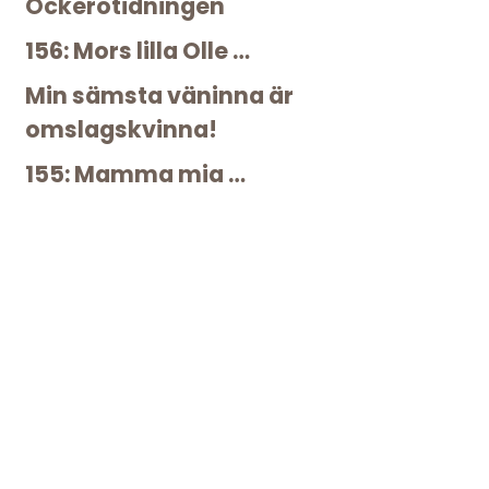
Öckerötidningen
156: Mors lilla Olle …
Min sämsta väninna är
omslagskvinna!
155: Mamma mia …