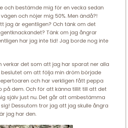
tare och bestämde mig för en vecka sedan
 på vägen och nöjer mig 50%. Men ändå?!
 att jag är egentligen? Och tänk om det
tangentknackandet? Tänk om jag ångrar
entligen har jag inte tid! Jag borde nog inte
 verkar det som att jag har sparat ner alla
r beslutet om att följa min dröm började
epertoaren och har verkligen fått peppa
på dem. Och för att känna tillit till att det
mig själv just nu. Det går att ombestämma
sig! Dessutom tror jag att jag skulle ångra
är jag har den.