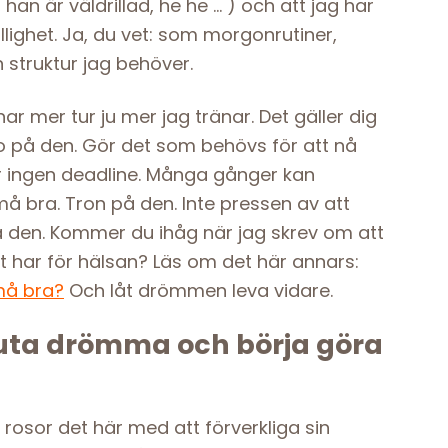
han är väldrillad, he he … ) och att jag har
llighet. Ja, du vet: som morgonrutiner,
struktur jag behöver.
ar mer tur ju mer jag tränar. Det gäller dig
o på den. Gör det som behövs för att nå
 ingen deadline. Många gånger kan
må bra. Tron på den. Inte pressen av att
ga den. Kommer du ihåg när jag skrev om att
t har för hälsan? Läs om det här annars:
 må bra?
Och låt drömmen leva vidare.
luta drömma och börja göra
 rosor det här med att förverkliga sin