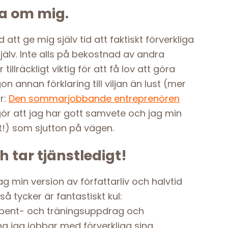
ka om mig.
 att ge mig själv tid att faktiskt förverkliga
jälv. Inte alls på bekostnad av andra
tillräckligt viktig för att få lov att göra
n annan förklaring till viljan än lust (mer
r:
Den sommarjobbande entreprenören
gör att jag har gott samvete och jag min
t!) som sjutton på vägen.
h tar tjänstledigt!
jag min version av författarliv och halvtid
å tycker är fantastiskt kul:
bent- och träningsuppdrag och
na jag jobbar med förverkliga sina