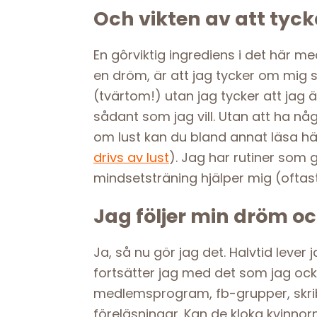
Och vikten av att tyc
⁠En gôrviktig ingrediens i det här med
en dröm, är att jag tycker om mig s
(tvärtom!) utan jag tycker att jag är 
sådant som jag vill. Utan att ha någo
om lust kan du bland annat läsa hä
drivs av lust
). Jag har rutiner som 
mindsetsträning hjälper mig (oftas
Jag följer min dröm oc
Ja, så nu gör jag det. Halvtid lever 
fortsätter jag med det som jag ocks
medlemsprogram, fb-grupper, skri
föreläsningar. Kan de kloka kvinnor