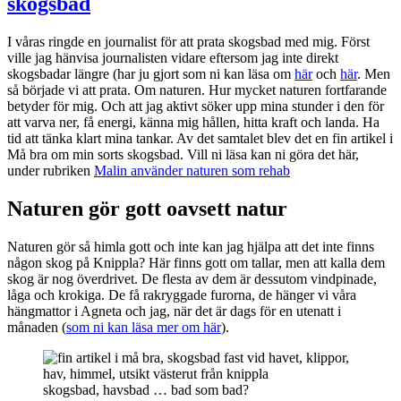
skogsbad
I våras ringde en journalist för att prata skogsbad med mig. Först
ville jag hänvisa journalisten vidare eftersom jag inte direkt
skogsbadar längre (har ju gjort som ni kan läsa om
här
och
här
. Men
så började vi att prata. Om naturen. Hur mycket naturen fortfarande
betyder för mig. Och att jag aktivt söker upp mina stunder i den för
att varva ner, få energi, känna mig hållen, hitta kraft och landa. Ha
tid att tänka klart mina tankar. Av det samtalet blev det en fin artikel i
Må bra om min sorts skogsbad. Vill ni läsa kan ni göra det här,
under rubriken
Malin använder naturen som rehab
Naturen gör gott oavsett natur
Naturen gör så himla gott och inte kan jag hjälpa att det inte finns
någon skog på Knippla? Här finns gott om tallar, men att kalla dem
skog är nog överdrivet. De flesta av dem är dessutom vindpinade,
låga och krokiga. De få rakryggade furorna, de hänger vi våra
hängmattor i Agneta och jag, när det är dags för en utenatt i
månaden (
som ni kan läsa mer om här
).
skogsbad, havsbad … bad som bad?