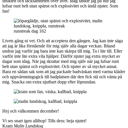
utsikten och tacksamheten över livet. Idag tänkte jag på hur jag
lufsar runt helt utan spänst och explosivitet och ändå njuter. Som
fan!
runstreak dag 162
Livets gång ni vet. Och att acceptera den gången. Jag kan inte säga
att jag är lika förstående för mig själv alla dagar veckan. Ibland
undrar jag varför jag bara inte kan skärpa till mig. Ta i lite till. Eller
varför inte lite extra vila hjälper. Därför njuter jag extra mycket av
dagar som idag. När jag skrattar med mig själv när jag lufsar runt
helt utan spänst och explosivitet. Och njuter av så mycket annat.
Bara en sådan sak som att jag packade badväskan med varma kläder
och uppvärmningsgick till badplatsen där den fick stå och vänta på
mig. Snacka om extra njutbart dopp efter löprundan.
Hej och välkommen december!
Vi ses snart igen allihop! Tills dess: heja njutet!
Kram
Malin Lundskog