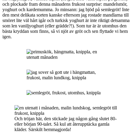
och plockade fram denna månadens frukost surprise: mandelsmör,
yoghurt och kardemumma. Jo minsann: jag bjöd på semlegröt! Inte
den mest delikata sorten kanske eftersom jag rostade mandlarna till
smöret lite väl hårt igår och turkisk yoghurt är inte riktigt detsamma
som len vaniljyoghurt (eller grädde?!). Som tur är är utomhus den
bästa kryddan som finns, så vi njöt av gröt och sen flyttade vi hem
igen.
Och tröjan här, den stickade jag någon gång slutet 80-
eller början 90-talet. Så kul att återupptäcka gamla
kläder. Särskilt hemmagjorda!