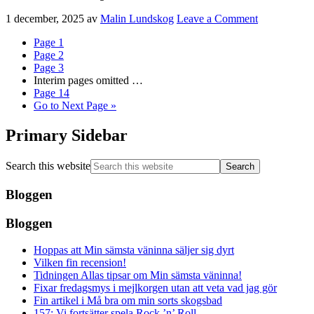
1 december, 2025
av
Malin Lundskog
Leave a Comment
Page
1
Page
2
Page
3
Interim pages omitted
…
Page
14
Go to
Next Page »
Primary Sidebar
Search this website
Bloggen
Bloggen
Hoppas att Min sämsta väninna säljer sig dyrt
Vilken fin recension!
Tidningen Allas tipsar om Min sämsta väninna!
Fixar fredagsmys i mejlkorgen utan att veta vad jag gör
Fin artikel i Må bra om min sorts skogsbad
157: Vi fortsätter spela Rock ’n’ Roll …