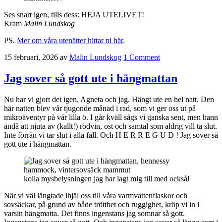
Ses snart igen, tills dess: HEJA UTELIVET!
Kram
Malin Lundskog
PS.
Mer om våra utenätter hittar ni här
.
15 februari, 2026
av
Malin Lundskog
1 Comment
Jag sover så gott ute i hängmattan
Nu har vi gjort det igen, Agneta och jag. Hängt ute en hel natt. Den
här natten blev vår tjugonde månad i rad, som vi ger oss ut på
mikroäventyr på vår lilla ö. I går kväll sågs vi ganska sent, men hann
ändå att njuta av (kallt!) rödvin, ost och samtal som aldrig vill ta slut.
Inte förrän vi tar slut i alla fall. Och H E R R E G U D ! Jag sover så
gott ute i hängmattan.
kolla mysbelysningen jag har lagt mig till med också!
När vi väl längtade ihjäl oss till våra varmvattenflaskor och
sovsäckar, på grund av både trötthet och ruggighet, kröp vi in i
varsin hängmatta. Det finns ingenstans jag somnar så gott.