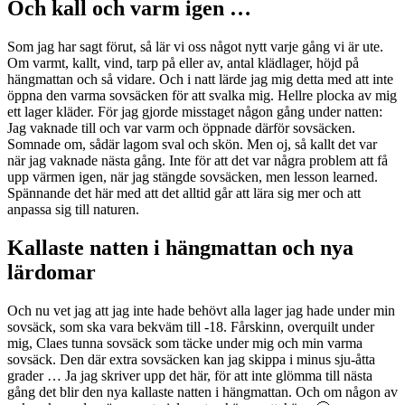
Och kall och varm igen …
Som jag har sagt förut, så lär vi oss något nytt varje gång vi är ute.
Om varmt, kallt, vind, tarp på eller av, antal klädlager, höjd på
hängmattan och så vidare. Och i natt lärde jag mig detta med att inte
öppna den varma sovsäcken för att svalka mig. Hellre plocka av mig
ett lager kläder. För jag gjorde misstaget någon gång under natten:
Jag vaknade till och var varm och öppnade därför sovsäcken.
Somnade om, sådär lagom sval och skön. Men oj, så kallt det var
när jag vaknade nästa gång. Inte för att det var några problem att få
upp värmen igen, när jag stängde sovsäcken, men lesson learned.
Spännande det här med att det alltid går att lära sig mer och att
anpassa sig till naturen.
Kallaste natten i hängmattan och nya
lärdomar
Och nu vet jag att jag inte hade behövt alla lager jag hade under min
sovsäck, som ska vara bekväm till -18. Fårskinn, overquilt under
mig, Claes tunna sovsäck som täcke under mig och min varma
sovsäck. Den där extra sovsäcken kan jag skippa i minus sju-åtta
grader … Ja jag skriver upp det här, för att inte glömma till nästa
gång det blir den nya kallaste natten i hängmattan. Och om någon av