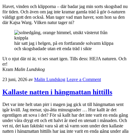
Havet, vinden och klipporna – där badar jag min sorts skogsbad nu
för tiden. Och även om jag inte kramar gamla träd å gör ö-naturen
väldigt gott den också. Man tager vad man haver, som hon sa den
där Kajsa Warg. Vilken natur tager ni?
här satt jag i helgen, på en fortfarande solvarm klippa
och skogsbadade utan ett enda träd i sikte
Ut o njut där ni är, vi ses snart igen. Tills dess: HEJA naturen. Och
er!
Kram
Malin Lundskog
23 juni, 2026
av
Malin Lundskog
Leave a Comment
Kallaste natten i hängmattan hittills
Det var inte helt utan pirr i magen jag gick ut till hängmattan sent
igår kväll. Jag menar, sju-åtta minusgrader … Hur kallt är det
egentligen att sova i det? För så kallt har det inte varit en enda gång
under våra drygt ett och ett halvt år med en utenatt i månaden. Och
vet ni, det kan faktiskt vara så att så varm som under den kallaste
natten i hängmattan hittills har jag inte varit en enda gång under alla