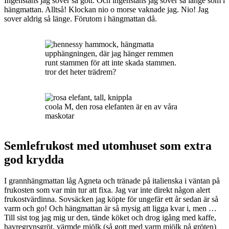
Ingenstans jag sover så gott. Och ingenstans jag sover så länge som i
hängmattan. Alltså! Klockan nio o morse vaknade jag. Nio! Jag
sover aldrig så länge. Förutom i hängmattan då.
upphängningen, där jag hänger remmen
runt stammen för att inte skada stammen.
tror det heter trädrem?
coola M, den rosa elefanten är en av våra
maskotar
Semlefrukost med utomhuset som extra
god krydda
I grannhängmattan låg Agneta och tränade på italienska i väntan på
frukosten som var min tur att fixa. Jag var inte direkt någon alert
frukostvärdinna. Sovsäcken jag köpte för ungefär ett år sedan är så
varm och go! Och hängmattan är så mysig att ligga kvar i, men …
Till sist tog jag mig ur den, tände köket och drog igång med kaffe,
havregrynsgröt, värmde mjölk (så gott med varm mjölk på gröten)