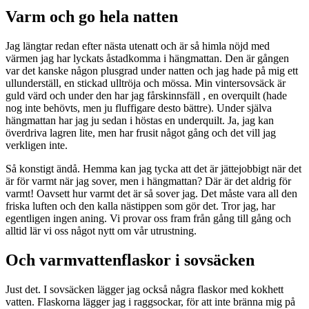
Varm och go hela natten
Jag längtar redan efter nästa utenatt och är så himla nöjd med
värmen jag har lyckats åstadkomma i hängmattan. Den är gången
var det kanske någon plusgrad under natten och jag hade på mig ett
ullunderställ, en stickad ulltröja och mössa. Min vintersovsäck är
guld värd och under den har jag fårskinnsfäll , en overquilt (hade
nog inte behövts, men ju fluffigare desto bättre). Under själva
hängmattan har jag ju sedan i höstas en underquilt. Ja, jag kan
överdriva lagren lite, men har frusit något gång och det vill jag
verkligen inte.
Så konstigt ändå. Hemma kan jag tycka att det är jättejobbigt när det
är för varmt när jag sover, men i hängmattan? Där är det aldrig för
varmt! Oavsett hur varmt det är så sover jag. Det måste vara all den
friska luften och den kalla nästippen som gör det. Tror jag, har
egentligen ingen aning. Vi provar oss fram från gång till gång och
alltid lär vi oss något nytt om vår utrustning.
Och varmvattenflaskor i sovsäcken
Just det. I sovsäcken lägger jag också några flaskor med kokhett
vatten. Flaskorna lägger jag i raggsockar, för att inte bränna mig på