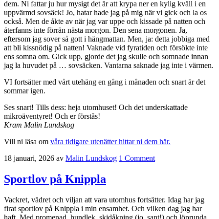
dem. Ni fattar ju hur mysigt det är att krypa ner en kylig kväll i en
uppvärmd sovsäck! Jo, hatar hade jag på mig när vi gick och la os
också. Men de åkte av när jag var uppe och kissade på natten och
återfanns inte förrän nästa morgon. Den sena morgonen. Ja,
eftersom jag sover så gott i hängmattan. Men, ja: detta jobbiga med
att bli kissnödig på natten! Vaknade vid fyratiden och försökte inte
ens somna om. Gick upp, gjorde det jag skulle och somnade innan
jag la huvudet på … sovsäcken. Vantarna saknade jag inte i värmen.
VI fortsätter med vårt utehäng en gång i månaden och snart är det
sommar igen.
Ses snart! Tills dess: heja utomhuset! Och det underskattade
mikroäventyret! Och er förstås!
Kram Malin Lundskog
Vill ni läsa om
våra tidigare utenätter hittar ni dem här.
18 januari, 2026
av
Malin Lundskog
1 Comment
Sportlov på Knippla
Vackret, vädret och viljan att vara utomhus fortsätter. Idag har jag
firat sportlov på Knippla i min ensamhet. Och vilken dag jag har
haft. Med promenad, hundlek, skidåkning (jo, sant!) och löprunda.