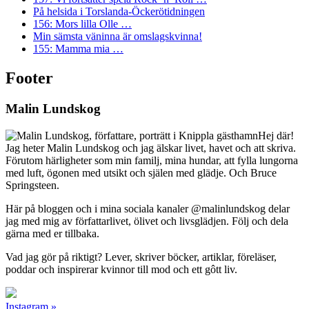
På helsida i Torslanda-Öckerötidningen
156: Mors lilla Olle …
Min sämsta väninna är omslagskvinna!
155: Mamma mia …
Footer
Malin Lundskog
Hej där!
Jag heter Malin Lundskog och jag älskar livet, havet och att skriva.
Förutom härligheter som min familj, mina hundar, att fylla lungorna
med luft, ögonen med utsikt och själen med glädje. Och Bruce
Springsteen.
Här på bloggen och i mina sociala kanaler @malinlundskog delar
jag med mig av författarlivet, ölivet och livsglädjen. Följ och dela
gärna med er tillbaka.
Vad jag gör på riktigt? Lever, skriver böcker, artiklar, föreläser,
poddar och inspirerar kvinnor till mod och ett gôtt liv.
Instagram »