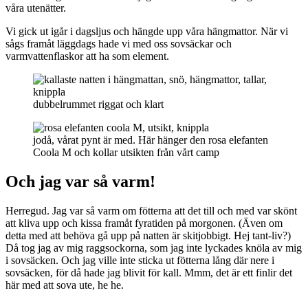
våra utenätter.
Vi gick ut igår i dagsljus och hängde upp våra hängmattor. När vi
sågs framåt läggdags hade vi med oss sovsäckar och
varmvattenflaskor att ha som element.
dubbelrummet riggat och klart
jodå, vårat pynt är med. Här hänger den rosa elefanten
Coola M och kollar utsikten från vårt camp
Och jag var så varm!
Herregud. Jag var så varm om fötterna att det till och med var skönt
att kliva upp och kissa framåt fyratiden på morgonen. (Även om
detta med att behöva gå upp på natten är skitjobbigt. Hej tant-liv?)
Då tog jag av mig raggsockorna, som jag inte lyckades knöla av mig
i sovsäcken. Och jag ville inte sticka ut fötterna lång där nere i
sovsäcken, för då hade jag blivit för kall. Mmm, det är ett finlir det
här med att sova ute, he he.