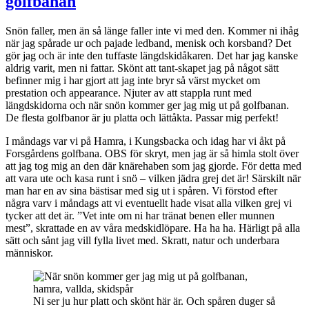
golfbanan
Snön faller, men än så länge faller inte vi med den. Kommer ni ihåg
när jag spårade ur och pajade ledband, menisk och korsband? Det
gör jag och är inte den tuffaste längdskidåkaren. Det har jag kanske
aldrig varit, men ni fattar. Skönt att tant-skapet jag på något sätt
befinner mig i har gjort att jag inte bryr så värst mycket om
prestation och appearance. Njuter av att stappla runt med
längdskidorna och när snön kommer ger jag mig ut på golfbanan.
De flesta golfbanor är ju platta och lättåkta. Passar mig perfekt!
I måndags var vi på Hamra, i Kungsbacka och idag har vi åkt på
Forsgårdens golfbana. OBS för skryt, men jag är så himla stolt över
att jag tog mig an den där knärehaben som jag gjorde. För detta med
att vara ute och kasa runt i snö – vilken jädra grej det är! Särskilt när
man har en av sina bästisar med sig ut i spåren. Vi förstod efter
några varv i måndags att vi eventuellt hade visat alla vilken grej vi
tycker att det är. ”Vet inte om ni har tränat benen eller munnen
mest”, skrattade en av våra medskidlöpare. Ha ha ha. Härligt på alla
sätt och sånt jag vill fylla livet med. Skratt, natur och underbara
människor.
Ni ser ju hur platt och skönt här är. Och spåren duger så