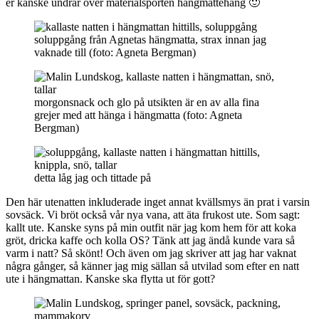
er kanske undrar över materialsporten hängmattehäng 🙂
soluppgång från Agnetas hängmatta, strax innan jag
vaknade till (foto: Agneta Bergman)
morgonsnack och glo på utsikten är en av alla fina
grejer med att hänga i hängmatta (foto: Agneta
Bergman)
detta låg jag och tittade på
Den här utenatten inkluderade inget annat kvällsmys än prat i varsin
sovsäck. Vi bröt också vår nya vana, att äta frukost ute. Som sagt:
kallt ute. Kanske syns på min outfit när jag kom hem för att koka
gröt, dricka kaffe och kolla OS? Tänk att jag ändå kunde vara så
varm i natt? Så skönt! Och även om jag skriver att jag har vaknat
några gånger, så känner jag mig sällan så utvilad som efter en natt
ute i hängmattan. Kanske ska flytta ut för gott?