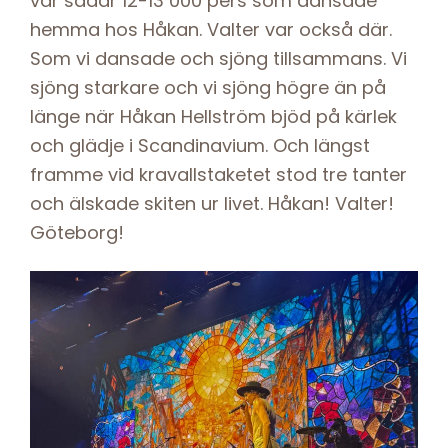
var sådär 12-13 000 pers som dansade
hemma hos Håkan. Valter var också där.
Som vi dansade och sjöng tillsammans. Vi
sjöng starkare och vi sjöng högre än på
länge när Håkan Hellström bjöd på kärlek
och glädje i Scandinavium. Och längst
framme vid kravallstaketet stod tre tanter
och älskade skiten ur livet. Håkan! Valter!
Göteborg!