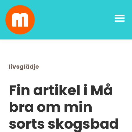
Skip
Skip
Skip
Skip
to
to
to
to
primary
main
primary
footer
navigation
content
sidebar
Malin
författarskap
Lundskog
och
livsglädje
livsglädje
Fin artikel i Må
bra om min
sorts skogsbad