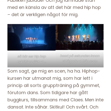
Publiken jublade! Och jag lämnade stan
med en känsla av att det här med hip hop
– det är verkligen något för mig.
hood på sekunden innan
så här ser hip hop
vi tågade ut från scen
nybörjare 30+ ut …
Som sagt, ge mig en scen, ha ha. Hiphop-
kursen har utmanat mig, som har lett i
princip all sorts gruppträning på gymmet,
förutom dans. Som tidigare har gått
buggkurs, tillsammans med Claes. Men inte
dansat. Inte såhär. Skitkul! Och svårt. Och