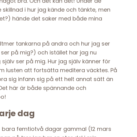
l något bra. Och det kan det! Under de
 skillnad i hur jag kände och tänkte, men
cket?) hände det saker med både mina
lltmer tankarna på andra och hur jag ser
e ser på mig?) och istället har jag nu
själv ser på mig. Hur jag själv känner för
 lusten att fortsätta meditera väcktes. På
föra sig infann sig på ett helt annat sätt än
. Det här är både spännande och
bo!
arje dag
a bara femtiotvå dagar gammal (12 mars