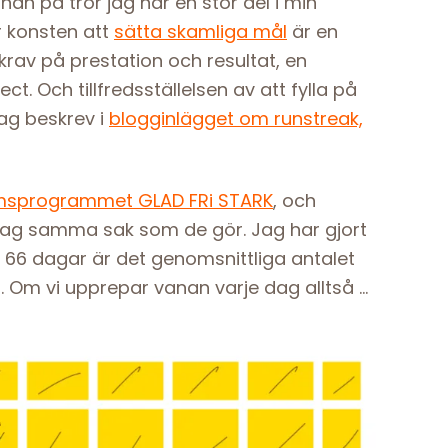
nan på tror jag har en stor del i min
r konsten att
sätta skamliga mål
är en
krav på prestation och resultat, en
ct. Och tillfredsställelsen av att fylla på
jag beskrev i
blogginlägget om runstreak,
sprogrammet GLAD FRi STARK
, och
 jag samma sak som de gör. Jag har gjort
t 66 dagar är det genomsnittliga antalet
. Om vi upprepar vanan varje dag alltså …