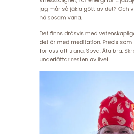
stresstålighet, för energi för … jad
jag mår så jäkla gôtt av det? Och v
hälsosam vana.
Det finns drösvis med vetenskapli
det är med meditation. Precis som d
för oss att träna. Sova. Äta bra. Sk
underlättar resten av livet.