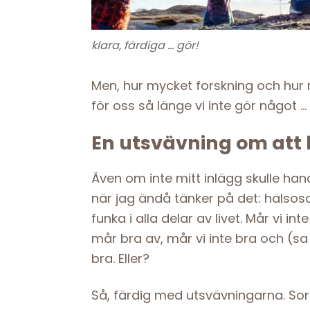
klara, färdiga … gör!
Men, hur mycket forskning och hur m
för oss så länge vi inte gör något …
En utsvävning om att h
Även om inte mitt inlägg skulle hand
när jag ändå tänker på det: hälsos
funka i alla delar av livet. Mår vi int
mår bra av, mår vi inte bra och (sa j
bra. Eller?
Så, färdig med utsvävningarna. Sor