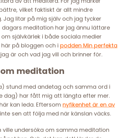
kitbra av att meditera. För jag märker
ättre, vilket faktiskt är allt mindre
Jag litar på mig själv och jag tycker
å dagars meditation har jag ännu lättare
ta om självkärlek i både sociala medier
, här på bloggen och i
podden Min perfekta
g är och vad jag vill och brinner för.
enom meditation
iga) stund med andetag och samma ord i
 dag) har fått mig att längta efter mer.
 här kan leda. Eftersom
nyfikenhet är en av
inte sen att följa med när känslan väcks.
en ville undersöka om samma meditation