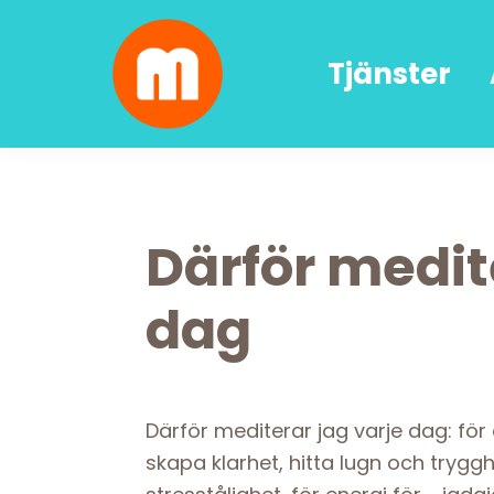
Skip
Skip
Skip
Skip
to
to
to
to
Tjänster
primary
main
primary
footer
navigation
content
sidebar
Malin
författarskap
Lundskog
och
livsglädje
Därför medit
dag
Därför mediterar jag varje dag: för 
skapa klarhet, hitta lugn och trygg