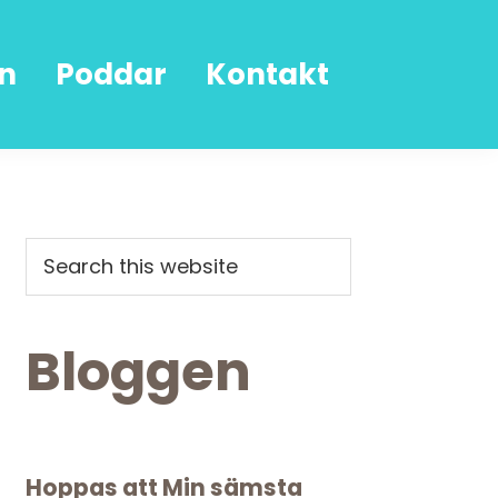
n
Poddar
Kontakt
Primary
Search
this
Sidebar
website
Bloggen
Hoppas att Min sämsta