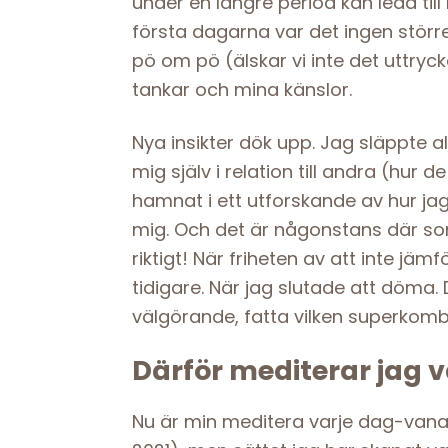
under en längre period kan leda til
första dagarna var det ingen större
pö om pö (älskar vi inte det uttry
tankar och mina känslor.
Nya insikter dök upp. Jag släppte a
mig själv i relation till andra (hur d
hamnat i ett utforskande av hur jag 
mig. Och det är någonstans där som
riktigt! När friheten av att inte jäm
tidigare. När jag slutade att döma
välgörande, fatta vilken superkom
Därför mediterar jag v
Nu är min meditera varje dag-van