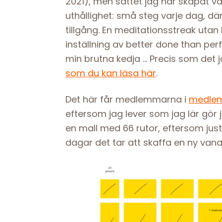
2021), men sättet jag har skapat va
uthållighet: små steg varje dag, dä
tillgång. En meditationsstreak utan 
inställning av better done than perfe
min brutna kedja … Precis som det 
som du kan läsa här
.
Det här får medlemmarna i
medlem
eftersom jag lever som jag lär gör
en mall med 66 rutor, eftersom jus
dagar det tar att skaffa en ny vana