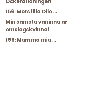
Öckerötidningen
156: Mors lilla Olle …
Min sämsta väninna är
omslagskvinna!
155: Mamma mia …