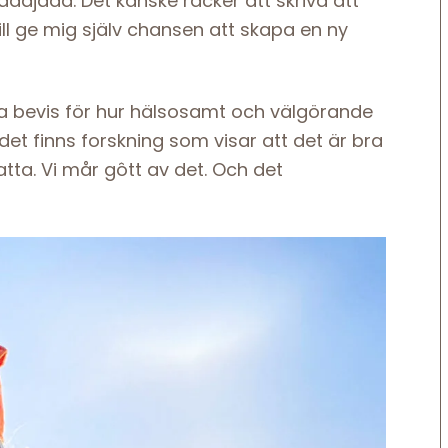
ajadajada. Det kanske räcker att skriva att
ill ge mig själv chansen att skapa en ny
ga bevis för hur hälsosamt och välgörande
et finns forskning som visar att det är bra
ratta. Vi mår gôtt av det. Och det