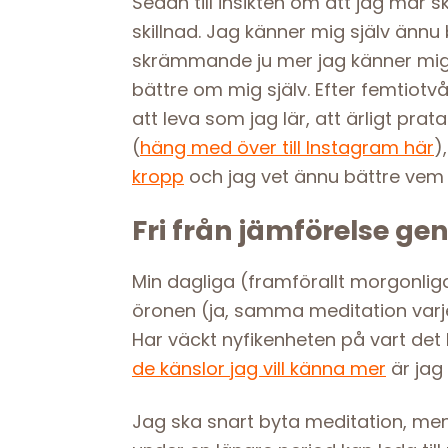
Sedan till insikten om att jag mår s
skillnad. Jag känner mig själv ännu b
skrämmande ju mer jag känner mig. 
bättre om mig själv. Efter femtiotv
att leva som jag lär, att ärligt pra
(
häng med över till Instagram här
)
kropp
och jag vet ännu bättre vem ja
Fri från jämförelse g
Min dagliga (framförallt morgonl
öronen (ja, samma meditation varje
Har väckt nyfikenheten på vart det
de känslor jag vill känna mer
är jag 
Jag ska snart byta meditation, m